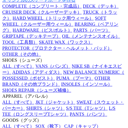
オリジナルのスケートボードを作る
COMPLETE
（コンプリート・完成品）
DECK
（デッキ）
CRUISER DECK
（クルーザーデッキ）
TRUCK
（トラッ
ク）
HARD WHEEL
（トリック用ウィール）
SOFT
WHEEL
（クルーザー用ウィール）
BEARING
（ベアリン
グ）
HARDWARE
（ビス/ボルト）
PARTS
（パーツ）
GRIPTAPE
（デッキテープ）
OIL
（メンテナンスオイル）
TOOL
（工具類）
SKATE WAX
（ワックス）
PROTECTOR
（プロテクター・ヘルメット・パッド）
OTHER
（その他）
SHOES
（シューズ）
ALL
（すべて）
VANS
（バンズ）
NIKE SB
（ナイキエスビ
ー）
ADIDAS
（アディダス）
NEW BALANCE NUMERIC
（
POSSESSED
（ポゼスト）
PUMA
（プーマ）
OTHER
BRAND
（その他ブランド）
INSOLES
（インソール）
SHOES REPAIR
（シューズ補修）
APPAREL
（アパレル）
ALL
（すべて）
JKT
（ジャケット）
SWEAT
（スウェット・
パーカー）
SHIRTS
（シャツ）
S/S TEE
（Tシャツ）
L/S
TEE
（ロングスリーブTシャツ）
PANTS
（パンツ）
GOODS
（グッズ）
ALL
（すべて）
SOX
（靴下）
CAP
（キャップ）