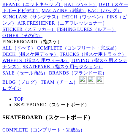
BEANIE
（ニットキャップ）
HAT
（ハット）
DVD
（スケー
トボードビデオ）
MAGAZINE
（雑誌）
BAG
（バッグ）
SUNGLASS
（サングラス）
PATCH
（ワッペン）
PINS
（ピ
ンズ）
AIR FRESHENER
（エアフレッシュナー）
STICKER
（ステッカー）
FISHING LURES
（ルアー）
OTHER
（その他）
FINGERBOARD
（指スケ）
ALL
（すべて）
COMPLETE
（コンプリート・完成品）
DECK
（指スケ用デッキ）
TRUCKS
（指スケ用トラック）
WHEELS
（指スケ用ウィール）
TUNING
（指スケ用メンテ
ナンス）
SKATEPARK
（指スケ用セクション）
SALE
（セール商品）
BRANDS
（ブランド一覧）
BLOG
（ブログ）
TEAM
（チーム）
ログイン
TOP
SKATEBOARD（スケートボード）
SKATEBOARD（スケートボード）
COMPLETE（コンプリート・完成品）