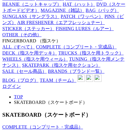
BEANIE
（ニットキャップ）
HAT
（ハット）
DVD
（スケー
トボードビデオ）
MAGAZINE
（雑誌）
BAG
（バッグ）
SUNGLASS
（サングラス）
PATCH
（ワッペン）
PINS
（ピ
ンズ）
AIR FRESHENER
（エアフレッシュナー）
STICKER
（ステッカー）
FISHING LURES
（ルアー）
OTHER
（その他）
FINGERBOARD
（指スケ）
ALL
（すべて）
COMPLETE
（コンプリート・完成品）
DECK
（指スケ用デッキ）
TRUCKS
（指スケ用トラック）
WHEELS
（指スケ用ウィール）
TUNING
（指スケ用メンテ
ナンス）
SKATEPARK
（指スケ用セクション）
SALE
（セール商品）
BRANDS
（ブランド一覧）
BLOG
（ブログ）
TEAM
（チーム）
ログイン
TOP
SKATEBOARD（スケートボード）
SKATEBOARD（スケートボード）
COMPLETE（コンプリート・完成品）