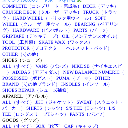
オリジナルのスケートボードを作る
COMPLETE
（コンプリート・完成品）
DECK
（デッキ）
CRUISER DECK
（クルーザーデッキ）
TRUCK
（トラッ
ク）
HARD WHEEL
（トリック用ウィール）
SOFT
WHEEL
（クルーザー用ウィール）
BEARING
（ベアリン
グ）
HARDWARE
（ビス/ボルト）
PARTS
（パーツ）
GRIPTAPE
（デッキテープ）
OIL
（メンテナンスオイル）
TOOL
（工具類）
SKATE WAX
（ワックス）
PROTECTOR
（プロテクター・ヘルメット・パッド）
OTHER
（その他）
SHOES
（シューズ）
ALL
（すべて）
VANS
（バンズ）
NIKE SB
（ナイキエスビ
ー）
ADIDAS
（アディダス）
NEW BALANCE NUMERIC
（
POSSESSED
（ポゼスト）
PUMA
（プーマ）
OTHER
BRAND
（その他ブランド）
INSOLES
（インソール）
SHOES REPAIR
（シューズ補修）
APPAREL
（アパレル）
ALL
（すべて）
JKT
（ジャケット）
SWEAT
（スウェット・
パーカー）
SHIRTS
（シャツ）
S/S TEE
（Tシャツ）
L/S
TEE
（ロングスリーブTシャツ）
PANTS
（パンツ）
GOODS
（グッズ）
ALL
（すべて）
SOX
（靴下）
CAP
（キャップ）