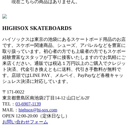
現在こちらの商品はありません。
HIGHSOX SKATEBOARDS
ハイソックスは東京の池袋にあるスケートボード用品のお店
です。スケボー関連商品、シューズ、アパレルなどを豊富に
取り扱っています。初心者の方でも上級者の方でもスケボー
経験豊富なスタッフが丁寧に接客いたしますのでお気軽にご
来店ください。通販では税込１万円以上のご購入でクレジッ
ト決済、代金引き換えともに送料、代引き手数料が無料で
す。店頭ではLINE PAY、メルペイ、PayPayなど各種キャッ
シュレス決済に対応しています。
〒171-0022
東京都豊島区南池袋2丁目14-12 山口ビル2F
TEL：
03-6907-1139
MAIL：
highsox@hi-sox.com
OPEN
12:00-20:00（定休日なし）
お問い合わせフォーム