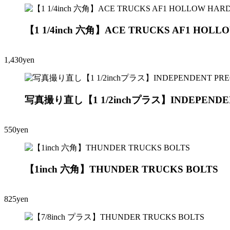
【1 1/4inch 六角】ACE TRUCKS AF1 HOLLO
1,430yen
写真撮り直し【1 1/2inchプラス】INDEPENDENT
550yen
【1inch 六角】THUNDER TRUCKS BOLTS
825yen