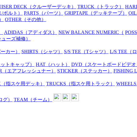
UISER DECK
（クルーザーデッキ）
TRUCK
（トラック）
HAR
ス/ボルト）
PARTS
（パーツ）
GRIPTAPE
（デッキテープ）
OIL
）
OTHER
（その他）
）
ADIDAS
（アディダス）
NEW BALANCE NUMERIC
（
POS
シューズ補修）
パーカー）
SHIRTS
（シャツ）
S/S TEE
（Tシャツ）
L/S TEE
（ロ
ニットキャップ）
HAT
（ハット）
DVD
（スケートボードビデオ
R
（エアフレッシュナー）
STICKER
（ステッカー）
FISHING 
K
（指スケ用デッキ）
TRUCKS
（指スケ用トラック）
WHEELS
ログ）
TEAM
（チーム）