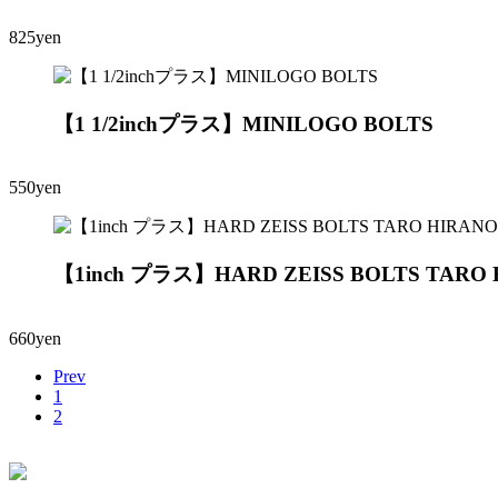
825yen
【1 1/2inchプラス】MINILOGO BOLTS
550yen
【1inch プラス】HARD ZEISS BOLTS TARO
660yen
Prev
1
2