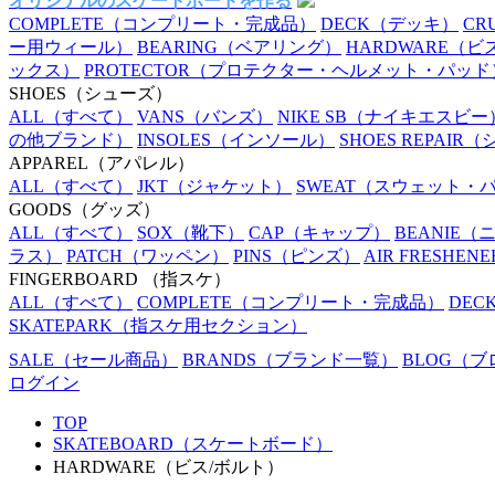
オリジナルのスケートボードを作る
COMPLETE
（コンプリート・完成品）
DECK
（デッキ）
CR
ー用ウィール）
BEARING
（ベアリング）
HARDWARE
（ビ
ックス）
PROTECTOR
（プロテクター・ヘルメット・パッド
SHOES
（シューズ）
ALL
（すべて）
VANS
（バンズ）
NIKE SB
（ナイキエスビー
の他ブランド）
INSOLES
（インソール）
SHOES REPAIR
（
APPAREL
（アパレル）
ALL
（すべて）
JKT
（ジャケット）
SWEAT
（スウェット・
GOODS
（グッズ）
ALL
（すべて）
SOX
（靴下）
CAP
（キャップ）
BEANIE
（
ラス）
PATCH
（ワッペン）
PINS
（ピンズ）
AIR FRESHENE
FINGERBOARD
（指スケ）
ALL
（すべて）
COMPLETE
（コンプリート・完成品）
DEC
SKATEPARK
（指スケ用セクション）
SALE
（セール商品）
BRANDS
（ブランド一覧）
BLOG
（ブ
ログイン
TOP
SKATEBOARD（スケートボード）
HARDWARE（ビス/ボルト）