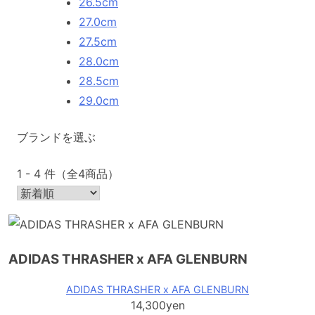
26.5cm
27.0cm
27.5cm
28.0cm
28.5cm
29.0cm
ブランドを選ぶ
1 - 4 件（全4商品）
ADIDAS THRASHER x AFA GLENBURN
ADIDAS THRASHER x AFA GLENBURN
14,300yen