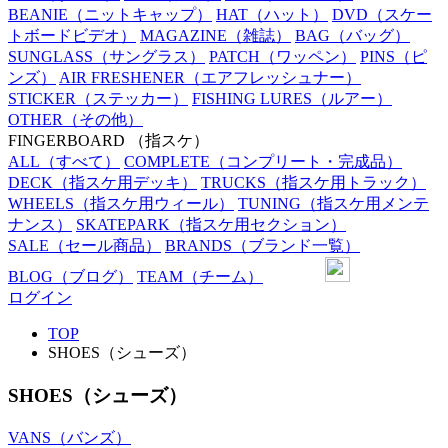
BEANIE
（ニットキャップ）
HAT
（ハット）
DVD
（スケー
トボードビデオ）
MAGAZINE
（雑誌）
BAG
（バッグ）
SUNGLASS
（サングラス）
PATCH
（ワッペン）
PINS
（ピ
ンズ）
AIR FRESHENER
（エアフレッシュナー）
STICKER
（ステッカー）
FISHING LURES
（ルアー）
OTHER
（その他）
FINGERBOARD
（指スケ）
ALL
（すべて）
COMPLETE
（コンプリート・完成品）
DECK
（指スケ用デッキ）
TRUCKS
（指スケ用トラック）
WHEELS
（指スケ用ウィール）
TUNING
（指スケ用メンテ
ナンス）
SKATEPARK
（指スケ用セクション）
SALE
（セール商品）
BRANDS
（ブランド一覧）
BLOG
（ブログ）
TEAM
（チーム）
ログイン
TOP
SHOES（シューズ）
SHOES（シューズ）
VANS（バンズ）