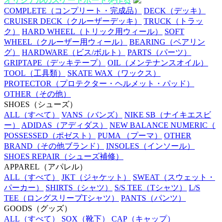
オリジナルのスケートボードを作る
COMPLETE
（コンプリート・完成品）
DECK
（デッキ）
CRUISER DECK
（クルーザーデッキ）
TRUCK
（トラッ
ク）
HARD WHEEL
（トリック用ウィール）
SOFT
WHEEL
（クルーザー用ウィール）
BEARING
（ベアリン
グ）
HARDWARE
（ビス/ボルト）
PARTS
（パーツ）
GRIPTAPE
（デッキテープ）
OIL
（メンテナンスオイル）
TOOL
（工具類）
SKATE WAX
（ワックス）
PROTECTOR
（プロテクター・ヘルメット・パッド）
OTHER
（その他）
SHOES
（シューズ）
ALL
（すべて）
VANS
（バンズ）
NIKE SB
（ナイキエスビ
ー）
ADIDAS
（アディダス）
NEW BALANCE NUMERIC
（
POSSESSED
（ポゼスト）
PUMA
（プーマ）
OTHER
BRAND
（その他ブランド）
INSOLES
（インソール）
SHOES REPAIR
（シューズ補修）
APPAREL
（アパレル）
ALL
（すべて）
JKT
（ジャケット）
SWEAT
（スウェット・
パーカー）
SHIRTS
（シャツ）
S/S TEE
（Tシャツ）
L/S
TEE
（ロングスリーブTシャツ）
PANTS
（パンツ）
GOODS
（グッズ）
ALL
（すべて）
SOX
（靴下）
CAP
（キャップ）