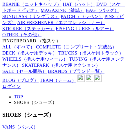
BEANIE
（ニットキャップ）
HAT
（ハット）
DVD
（スケー
トボードビデオ）
MAGAZINE
（雑誌）
BAG
（バッグ）
SUNGLASS
（サングラス）
PATCH
（ワッペン）
PINS
（ピ
ンズ）
AIR FRESHENER
（エアフレッシュナー）
STICKER
（ステッカー）
FISHING LURES
（ルアー）
OTHER
（その他）
FINGERBOARD
（指スケ）
ALL
（すべて）
COMPLETE
（コンプリート・完成品）
DECK
（指スケ用デッキ）
TRUCKS
（指スケ用トラック）
WHEELS
（指スケ用ウィール）
TUNING
（指スケ用メンテ
ナンス）
SKATEPARK
（指スケ用セクション）
SALE
（セール商品）
BRANDS
（ブランド一覧）
BLOG
（ブログ）
TEAM
（チーム）
ログイン
TOP
SHOES（シューズ）
SHOES（シューズ）
VANS（バンズ）