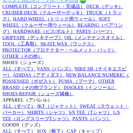
オリジナルのスケートボードを作る
COMPLETE
（コンプリート・完成品）
DECK
（デッキ）
CRUISER DECK
（クルーザーデッキ）
TRUCK
（トラッ
ク）
HARD WHEEL
（トリック用ウィール）
SOFT
WHEEL
（クルーザー用ウィール）
BEARING
（ベアリン
グ）
HARDWARE
（ビス/ボルト）
PARTS
（パーツ）
GRIPTAPE
（デッキテープ）
OIL
（メンテナンスオイル）
TOOL
（工具類）
SKATE WAX
（ワックス）
PROTECTOR
（プロテクター・ヘルメット・パッド）
OTHER
（その他）
SHOES
（シューズ）
ALL
（すべて）
VANS
（バンズ）
NIKE SB
（ナイキエスビ
ー）
ADIDAS
（アディダス）
NEW BALANCE NUMERIC
（
POSSESSED
（ポゼスト）
PUMA
（プーマ）
OTHER
BRAND
（その他ブランド）
INSOLES
（インソール）
SHOES REPAIR
（シューズ補修）
APPAREL
（アパレル）
ALL
（すべて）
JKT
（ジャケット）
SWEAT
（スウェット・
パーカー）
SHIRTS
（シャツ）
S/S TEE
（Tシャツ）
L/S
TEE
（ロングスリーブTシャツ）
PANTS
（パンツ）
GOODS
（グッズ）
ALL
（すべて）
SOX
（靴下）
CAP
（キャップ）