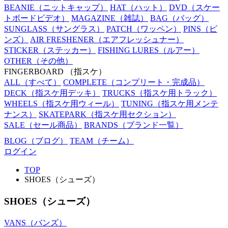
BEANIE
（ニットキャップ）
HAT
（ハット）
DVD
（スケー
トボードビデオ）
MAGAZINE
（雑誌）
BAG
（バッグ）
SUNGLASS
（サングラス）
PATCH
（ワッペン）
PINS
（ピ
ンズ）
AIR FRESHENER
（エアフレッシュナー）
STICKER
（ステッカー）
FISHING LURES
（ルアー）
OTHER
（その他）
FINGERBOARD
（指スケ）
ALL
（すべて）
COMPLETE
（コンプリート・完成品）
DECK
（指スケ用デッキ）
TRUCKS
（指スケ用トラック）
WHEELS
（指スケ用ウィール）
TUNING
（指スケ用メンテ
ナンス）
SKATEPARK
（指スケ用セクション）
SALE
（セール商品）
BRANDS
（ブランド一覧）
BLOG
（ブログ）
TEAM
（チーム）
ログイン
TOP
SHOES（シューズ）
SHOES（シューズ）
VANS（バンズ）