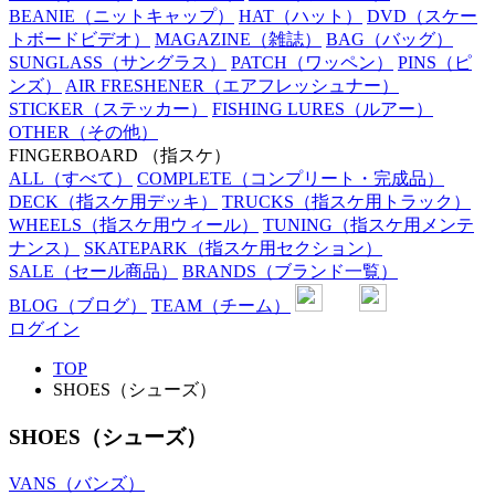
BEANIE
（ニットキャップ）
HAT
（ハット）
DVD
（スケー
トボードビデオ）
MAGAZINE
（雑誌）
BAG
（バッグ）
SUNGLASS
（サングラス）
PATCH
（ワッペン）
PINS
（ピ
ンズ）
AIR FRESHENER
（エアフレッシュナー）
STICKER
（ステッカー）
FISHING LURES
（ルアー）
OTHER
（その他）
FINGERBOARD
（指スケ）
ALL
（すべて）
COMPLETE
（コンプリート・完成品）
DECK
（指スケ用デッキ）
TRUCKS
（指スケ用トラック）
WHEELS
（指スケ用ウィール）
TUNING
（指スケ用メンテ
ナンス）
SKATEPARK
（指スケ用セクション）
SALE
（セール商品）
BRANDS
（ブランド一覧）
BLOG
（ブログ）
TEAM
（チーム）
ログイン
TOP
SHOES（シューズ）
SHOES（シューズ）
VANS（バンズ）