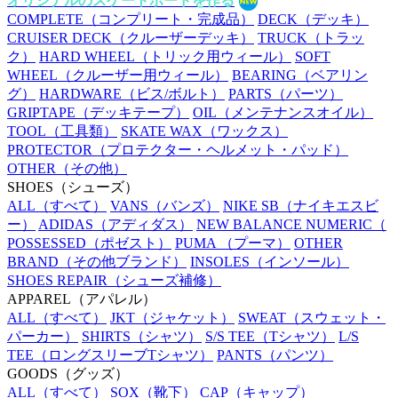
オリジナルのスケートボードを作る
COMPLETE
（コンプリート・完成品）
DECK
（デッキ）
CRUISER DECK
（クルーザーデッキ）
TRUCK
（トラッ
ク）
HARD WHEEL
（トリック用ウィール）
SOFT
WHEEL
（クルーザー用ウィール）
BEARING
（ベアリン
グ）
HARDWARE
（ビス/ボルト）
PARTS
（パーツ）
GRIPTAPE
（デッキテープ）
OIL
（メンテナンスオイル）
TOOL
（工具類）
SKATE WAX
（ワックス）
PROTECTOR
（プロテクター・ヘルメット・パッド）
OTHER
（その他）
SHOES
（シューズ）
ALL
（すべて）
VANS
（バンズ）
NIKE SB
（ナイキエスビ
ー）
ADIDAS
（アディダス）
NEW BALANCE NUMERIC
（
POSSESSED
（ポゼスト）
PUMA
（プーマ）
OTHER
BRAND
（その他ブランド）
INSOLES
（インソール）
SHOES REPAIR
（シューズ補修）
APPAREL
（アパレル）
ALL
（すべて）
JKT
（ジャケット）
SWEAT
（スウェット・
パーカー）
SHIRTS
（シャツ）
S/S TEE
（Tシャツ）
L/S
TEE
（ロングスリーブTシャツ）
PANTS
（パンツ）
GOODS
（グッズ）
ALL
（すべて）
SOX
（靴下）
CAP
（キャップ）