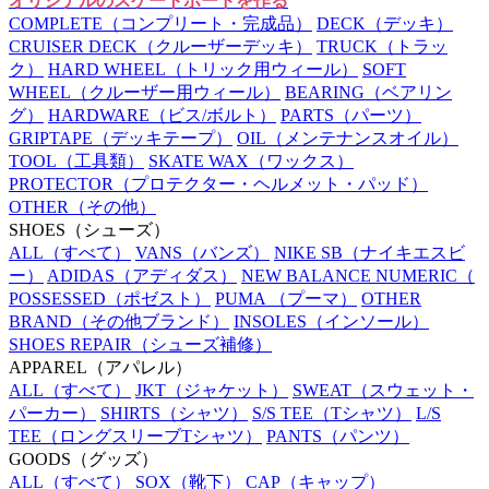
オリジナルのスケートボードを作る
COMPLETE
（コンプリート・完成品）
DECK
（デッキ）
CRUISER DECK
（クルーザーデッキ）
TRUCK
（トラッ
ク）
HARD WHEEL
（トリック用ウィール）
SOFT
WHEEL
（クルーザー用ウィール）
BEARING
（ベアリン
グ）
HARDWARE
（ビス/ボルト）
PARTS
（パーツ）
GRIPTAPE
（デッキテープ）
OIL
（メンテナンスオイル）
TOOL
（工具類）
SKATE WAX
（ワックス）
PROTECTOR
（プロテクター・ヘルメット・パッド）
OTHER
（その他）
SHOES
（シューズ）
ALL
（すべて）
VANS
（バンズ）
NIKE SB
（ナイキエスビ
ー）
ADIDAS
（アディダス）
NEW BALANCE NUMERIC
（
POSSESSED
（ポゼスト）
PUMA
（プーマ）
OTHER
BRAND
（その他ブランド）
INSOLES
（インソール）
SHOES REPAIR
（シューズ補修）
APPAREL
（アパレル）
ALL
（すべて）
JKT
（ジャケット）
SWEAT
（スウェット・
パーカー）
SHIRTS
（シャツ）
S/S TEE
（Tシャツ）
L/S
TEE
（ロングスリーブTシャツ）
PANTS
（パンツ）
GOODS
（グッズ）
ALL
（すべて）
SOX
（靴下）
CAP
（キャップ）