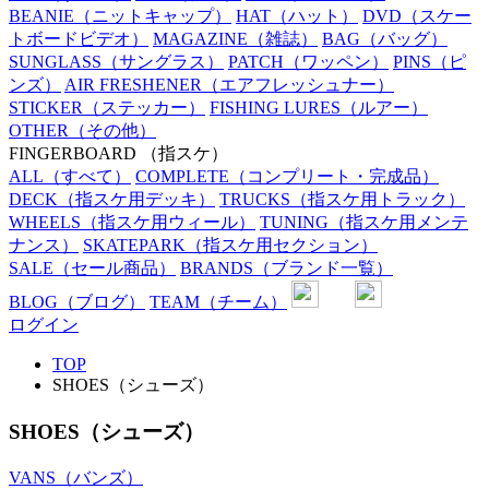
BEANIE
（ニットキャップ）
HAT
（ハット）
DVD
（スケー
トボードビデオ）
MAGAZINE
（雑誌）
BAG
（バッグ）
SUNGLASS
（サングラス）
PATCH
（ワッペン）
PINS
（ピ
ンズ）
AIR FRESHENER
（エアフレッシュナー）
STICKER
（ステッカー）
FISHING LURES
（ルアー）
OTHER
（その他）
FINGERBOARD
（指スケ）
ALL
（すべて）
COMPLETE
（コンプリート・完成品）
DECK
（指スケ用デッキ）
TRUCKS
（指スケ用トラック）
WHEELS
（指スケ用ウィール）
TUNING
（指スケ用メンテ
ナンス）
SKATEPARK
（指スケ用セクション）
SALE
（セール商品）
BRANDS
（ブランド一覧）
BLOG
（ブログ）
TEAM
（チーム）
ログイン
TOP
SHOES（シューズ）
SHOES（シューズ）
VANS（バンズ）