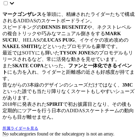
マークゴンザレス
を筆頭に、精練されたライダーたちで構成
されるADIDASのスケートボードライン。
スピードキングの
DENNIS BUSENITZ
や、ネクストレベル
の複合トリックや巧みなマニュアル捌きをする
MARK
SUCIU
、HELASの
LUCAS PUIG
、イケイケの攻め攻めの
NAKEL SMITH
などといったプロモデルも豪華です。
最近ではSOTYにも輝いた
TYSON JONES
のプロモデルもリ
リースされるなど、常に活発な動きを見せています。
また
SKATE COPA
といった、
ファンと一体化できるイベン
ト
にも力を入れ、ライダーと距離感の近さも好感度が持てま
す。
昔ながらの3本線のデザインのシューズだけではなく、
3MC
といった誰でも当たり障りなくスケートもしやすいシューズ
があります。
2018年に発表された
SPIRIT
で初お披露目となり、その後も
定期的にツアーを行う日本のADIDASスケートチームの動向
からも目が離せません。
所属ライダーを見る
No subcategories found or the subcategory is not an array.