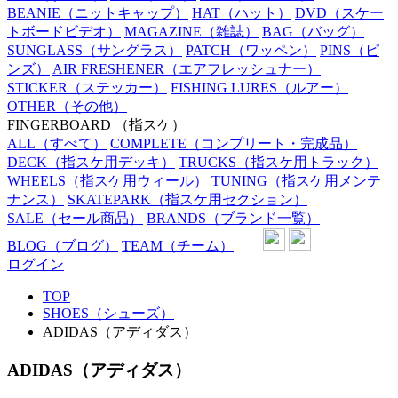
BEANIE
（ニットキャップ）
HAT
（ハット）
DVD
（スケー
トボードビデオ）
MAGAZINE
（雑誌）
BAG
（バッグ）
SUNGLASS
（サングラス）
PATCH
（ワッペン）
PINS
（ピ
ンズ）
AIR FRESHENER
（エアフレッシュナー）
STICKER
（ステッカー）
FISHING LURES
（ルアー）
OTHER
（その他）
FINGERBOARD
（指スケ）
ALL
（すべて）
COMPLETE
（コンプリート・完成品）
DECK
（指スケ用デッキ）
TRUCKS
（指スケ用トラック）
WHEELS
（指スケ用ウィール）
TUNING
（指スケ用メンテ
ナンス）
SKATEPARK
（指スケ用セクション）
SALE
（セール商品）
BRANDS
（ブランド一覧）
BLOG
（ブログ）
TEAM
（チーム）
ログイン
TOP
SHOES（シューズ）
ADIDAS（アディダス）
ADIDAS（アディダス）