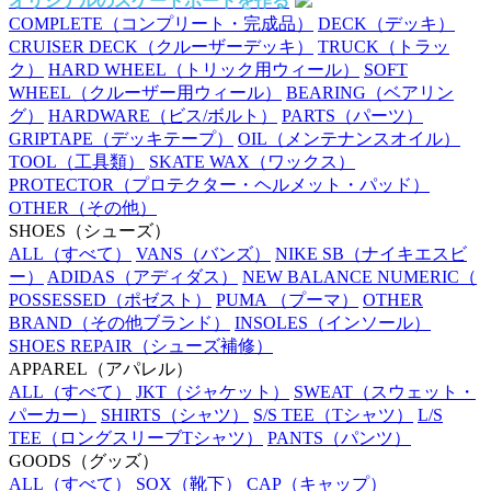
オリジナルのスケートボードを作る
COMPLETE
（コンプリート・完成品）
DECK
（デッキ）
CRUISER DECK
（クルーザーデッキ）
TRUCK
（トラッ
ク）
HARD WHEEL
（トリック用ウィール）
SOFT
WHEEL
（クルーザー用ウィール）
BEARING
（ベアリン
グ）
HARDWARE
（ビス/ボルト）
PARTS
（パーツ）
GRIPTAPE
（デッキテープ）
OIL
（メンテナンスオイル）
TOOL
（工具類）
SKATE WAX
（ワックス）
PROTECTOR
（プロテクター・ヘルメット・パッド）
OTHER
（その他）
SHOES
（シューズ）
ALL
（すべて）
VANS
（バンズ）
NIKE SB
（ナイキエスビ
ー）
ADIDAS
（アディダス）
NEW BALANCE NUMERIC
（
POSSESSED
（ポゼスト）
PUMA
（プーマ）
OTHER
BRAND
（その他ブランド）
INSOLES
（インソール）
SHOES REPAIR
（シューズ補修）
APPAREL
（アパレル）
ALL
（すべて）
JKT
（ジャケット）
SWEAT
（スウェット・
パーカー）
SHIRTS
（シャツ）
S/S TEE
（Tシャツ）
L/S
TEE
（ロングスリーブTシャツ）
PANTS
（パンツ）
GOODS
（グッズ）
ALL
（すべて）
SOX
（靴下）
CAP
（キャップ）