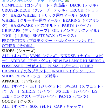
オリジナルのスケートボードを作る
COMPLETE
（コンプリート・完成品）
DECK
（デッキ）
CRUISER DECK
（クルーザーデッキ）
TRUCK
（トラッ
ク）
HARD WHEEL
（トリック用ウィール）
SOFT
WHEEL
（クルーザー用ウィール）
BEARING
（ベアリン
グ）
HARDWARE
（ビス/ボルト）
PARTS
（パーツ）
GRIPTAPE
（デッキテープ）
OIL
（メンテナンスオイル）
TOOL
（工具類）
SKATE WAX
（ワックス）
PROTECTOR
（プロテクター・ヘルメット・パッド）
OTHER
（その他）
SHOES
（シューズ）
ALL
（すべて）
VANS
（バンズ）
NIKE SB
（ナイキエスビ
ー）
ADIDAS
（アディダス）
NEW BALANCE NUMERIC
（
POSSESSED
（ポゼスト）
PUMA
（プーマ）
OTHER
BRAND
（その他ブランド）
INSOLES
（インソール）
SHOES REPAIR
（シューズ補修）
APPAREL
（アパレル）
ALL
（すべて）
JKT
（ジャケット）
SWEAT
（スウェット・
パーカー）
SHIRTS
（シャツ）
S/S TEE
（Tシャツ）
L/S
TEE
（ロングスリーブTシャツ）
PANTS
（パンツ）
GOODS
（グッズ）
ALL
（すべて）
SOX
（靴下）
CAP
（キャップ）