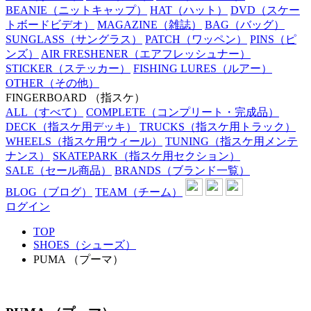
BEANIE
（ニットキャップ）
HAT
（ハット）
DVD
（スケー
トボードビデオ）
MAGAZINE
（雑誌）
BAG
（バッグ）
SUNGLASS
（サングラス）
PATCH
（ワッペン）
PINS
（ピ
ンズ）
AIR FRESHENER
（エアフレッシュナー）
STICKER
（ステッカー）
FISHING LURES
（ルアー）
OTHER
（その他）
FINGERBOARD
（指スケ）
ALL
（すべて）
COMPLETE
（コンプリート・完成品）
DECK
（指スケ用デッキ）
TRUCKS
（指スケ用トラック）
WHEELS
（指スケ用ウィール）
TUNING
（指スケ用メンテ
ナンス）
SKATEPARK
（指スケ用セクション）
SALE
（セール商品）
BRANDS
（ブランド一覧）
BLOG
（ブログ）
TEAM
（チーム）
ログイン
TOP
SHOES（シューズ）
PUMA （プーマ）