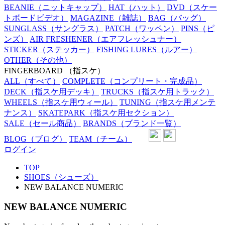
BEANIE
（ニットキャップ）
HAT
（ハット）
DVD
（スケー
トボードビデオ）
MAGAZINE
（雑誌）
BAG
（バッグ）
SUNGLASS
（サングラス）
PATCH
（ワッペン）
PINS
（ピ
ンズ）
AIR FRESHENER
（エアフレッシュナー）
STICKER
（ステッカー）
FISHING LURES
（ルアー）
OTHER
（その他）
FINGERBOARD
（指スケ）
ALL
（すべて）
COMPLETE
（コンプリート・完成品）
DECK
（指スケ用デッキ）
TRUCKS
（指スケ用トラック）
WHEELS
（指スケ用ウィール）
TUNING
（指スケ用メンテ
ナンス）
SKATEPARK
（指スケ用セクション）
SALE
（セール商品）
BRANDS
（ブランド一覧）
BLOG
（ブログ）
TEAM
（チーム）
ログイン
TOP
SHOES（シューズ）
NEW BALANCE NUMERIC
NEW BALANCE NUMERIC