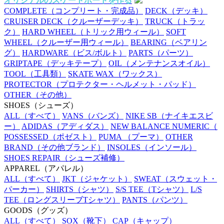
オリジナルのスケートボードを作る
COMPLETE
（コンプリート・完成品）
DECK
（デッキ）
CRUISER DECK
（クルーザーデッキ）
TRUCK
（トラッ
ク）
HARD WHEEL
（トリック用ウィール）
SOFT
WHEEL
（クルーザー用ウィール）
BEARING
（ベアリン
グ）
HARDWARE
（ビス/ボルト）
PARTS
（パーツ）
GRIPTAPE
（デッキテープ）
OIL
（メンテナンスオイル）
TOOL
（工具類）
SKATE WAX
（ワックス）
PROTECTOR
（プロテクター・ヘルメット・パッド）
OTHER
（その他）
SHOES
（シューズ）
ALL
（すべて）
VANS
（バンズ）
NIKE SB
（ナイキエスビ
ー）
ADIDAS
（アディダス）
NEW BALANCE NUMERIC
（
POSSESSED
（ポゼスト）
PUMA
（プーマ）
OTHER
BRAND
（その他ブランド）
INSOLES
（インソール）
SHOES REPAIR
（シューズ補修）
APPAREL
（アパレル）
ALL
（すべて）
JKT
（ジャケット）
SWEAT
（スウェット・
パーカー）
SHIRTS
（シャツ）
S/S TEE
（Tシャツ）
L/S
TEE
（ロングスリーブTシャツ）
PANTS
（パンツ）
GOODS
（グッズ）
ALL
（すべて）
SOX
（靴下）
CAP
（キャップ）