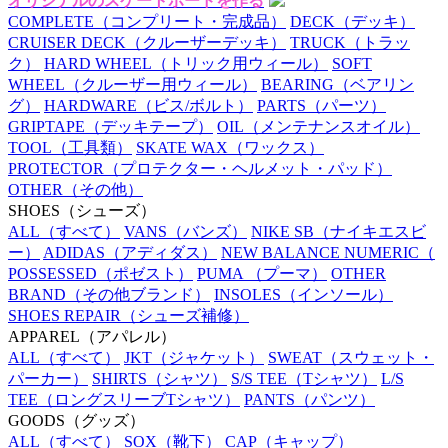
オリジナルのスケートボードを作る
COMPLETE
（コンプリート・完成品）
DECK
（デッキ）
CRUISER DECK
（クルーザーデッキ）
TRUCK
（トラッ
ク）
HARD WHEEL
（トリック用ウィール）
SOFT
WHEEL
（クルーザー用ウィール）
BEARING
（ベアリン
グ）
HARDWARE
（ビス/ボルト）
PARTS
（パーツ）
GRIPTAPE
（デッキテープ）
OIL
（メンテナンスオイル）
TOOL
（工具類）
SKATE WAX
（ワックス）
PROTECTOR
（プロテクター・ヘルメット・パッド）
OTHER
（その他）
SHOES
（シューズ）
ALL
（すべて）
VANS
（バンズ）
NIKE SB
（ナイキエスビ
ー）
ADIDAS
（アディダス）
NEW BALANCE NUMERIC
（
POSSESSED
（ポゼスト）
PUMA
（プーマ）
OTHER
BRAND
（その他ブランド）
INSOLES
（インソール）
SHOES REPAIR
（シューズ補修）
APPAREL
（アパレル）
ALL
（すべて）
JKT
（ジャケット）
SWEAT
（スウェット・
パーカー）
SHIRTS
（シャツ）
S/S TEE
（Tシャツ）
L/S
TEE
（ロングスリーブTシャツ）
PANTS
（パンツ）
GOODS
（グッズ）
ALL
（すべて）
SOX
（靴下）
CAP
（キャップ）