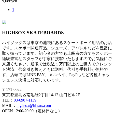
9,086yen
1
HIGHSOX SKATEBOARDS
ハイソックスは東京の池袋にあるスケートボード用品のお店
です。スケボー関連商品、シューズ、アパレルなどを豊富に
取り扱っています。初心者の方でも上級者の方でもスケボー
経験豊富なスタッフが丁寧に接客いたしますのでお気軽にご
来店ください。通販では税込１万円以上のご購入でクレジッ
ト決済、代金引き換えともに送料、代引き手数料が無料で
す。店頭ではLINE PAY、メルペイ、PayPayなど各種キャッ
シュレス決済に対応しています。
〒171-0022
東京都豊島区南池袋2丁目14-12 山口ビル2F
TEL：
03-6907-1139
MAIL：
highsox@hi-sox.com
OPEN
12:00-20:00（定休日なし）