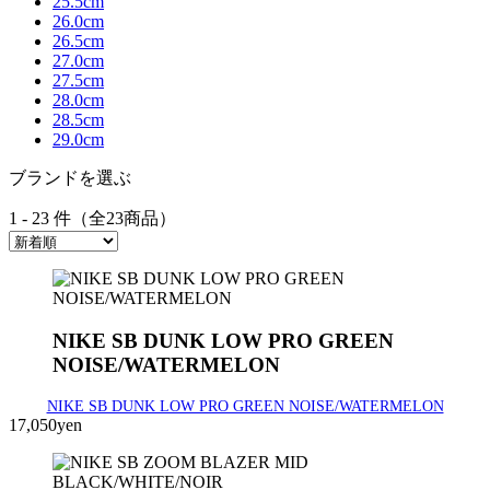
25.5cm
26.0cm
26.5cm
27.0cm
27.5cm
28.0cm
28.5cm
29.0cm
ブランドを選ぶ
1 - 23 件（全23商品）
NIKE SB DUNK LOW PRO GREEN
NOISE/WATERMELON
NIKE SB DUNK LOW PRO GREEN NOISE/WATERMELON
17,050yen