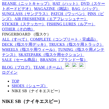
BEANIE
（ニットキャップ）
HAT
（ハット）
DVD
（スケー
トボードビデオ）
MAGAZINE
（雑誌）
BAG
（バッグ）
SUNGLASS
（サングラス）
PATCH
（ワッペン）
PINS
（ピ
ンズ）
AIR FRESHENER
（エアフレッシュナー）
STICKER
（ステッカー）
FISHING LURES
（ルアー）
OTHER
（その他）
FINGERBOARD
（指スケ）
ALL
（すべて）
COMPLETE
（コンプリート・完成品）
DECK
（指スケ用デッキ）
TRUCKS
（指スケ用トラック）
WHEELS
（指スケ用ウィール）
TUNING
（指スケ用メンテ
ナンス）
SKATEPARK
（指スケ用セクション）
SALE
（セール商品）
BRANDS
（ブランド一覧）
BLOG
（ブログ）
TEAM
（チーム）
ログイン
TOP
SHOES（シューズ）
NIKE SB（ナイキエスビー）
NIKE SB（ナイキエスビー）