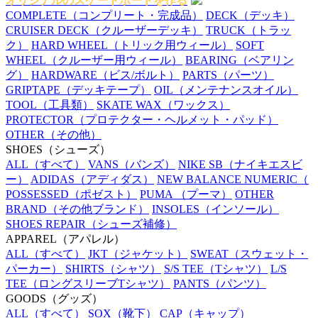
オリジナルのスケートボードを作る
COMPLETE
（コンプリート・完成品）
DECK
（デッキ）
CRUISER DECK
（クルーザーデッキ）
TRUCK
（トラッ
ク）
HARD WHEEL
（トリック用ウィール）
SOFT
WHEEL
（クルーザー用ウィール）
BEARING
（ベアリン
グ）
HARDWARE
（ビス/ボルト）
PARTS
（パーツ）
GRIPTAPE
（デッキテープ）
OIL
（メンテナンスオイル）
TOOL
（工具類）
SKATE WAX
（ワックス）
PROTECTOR
（プロテクター・ヘルメット・パッド）
OTHER
（その他）
SHOES
（シューズ）
ALL
（すべて）
VANS
（バンズ）
NIKE SB
（ナイキエスビ
ー）
ADIDAS
（アディダス）
NEW BALANCE NUMERIC
（
POSSESSED
（ポゼスト）
PUMA
（プーマ）
OTHER
BRAND
（その他ブランド）
INSOLES
（インソール）
SHOES REPAIR
（シューズ補修）
APPAREL
（アパレル）
ALL
（すべて）
JKT
（ジャケット）
SWEAT
（スウェット・
パーカー）
SHIRTS
（シャツ）
S/S TEE
（Tシャツ）
L/S
TEE
（ロングスリーブTシャツ）
PANTS
（パンツ）
GOODS
（グッズ）
ALL
（すべて）
SOX
（靴下）
CAP
（キャップ）