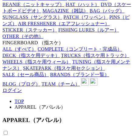
BEANIE
（ニットキャップ）
HAT
（ハット）
DVD
（スケー
トボードビデオ）
MAGAZINE
（雑誌）
BAG
（バッグ）
SUNGLASS
（サングラス）
PATCH
（ワッペン）
PINS
（ピ
ンズ）
AIR FRESHENER
（エアフレッシュナー）
STICKER
（ステッカー）
FISHING LURES
（ルアー）
OTHER
（その他）
FINGERBOARD
（指スケ）
ALL
（すべて）
COMPLETE
（コンプリート・完成品）
DECK
（指スケ用デッキ）
TRUCKS
（指スケ用トラック）
WHEELS
（指スケ用ウィール）
TUNING
（指スケ用メンテ
ナンス）
SKATEPARK
（指スケ用セクション）
SALE
（セール商品）
BRANDS
（ブランド一覧）
BLOG
（ブログ）
TEAM
（チーム）
ログイン
TOP
APPAREL（アパレル）
APPAREL（アパレル）