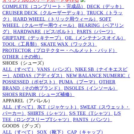
オリジナルのスケートボードを作る
COMPLETE
（コンプリート・完成品）
DECK
（デッキ）
CRUISER DECK
（クルーザーデッキ）
TRUCK
（トラッ
ク）
HARD WHEEL
（トリック用ウィール）
SOFT
WHEEL
（クルーザー用ウィール）
BEARING
（ベアリン
グ）
HARDWARE
（ビス/ボルト）
PARTS
（パーツ）
GRIPTAPE
（デッキテープ）
OIL
（メンテナンスオイル）
TOOL
（工具類）
SKATE WAX
（ワックス）
PROTECTOR
（プロテクター・ヘルメット・パッド）
OTHER
（その他）
SHOES
（シューズ）
ALL
（すべて）
VANS
（バンズ）
NIKE SB
（ナイキエスビ
ー）
ADIDAS
（アディダス）
NEW BALANCE NUMERIC
（
POSSESSED
（ポゼスト）
PUMA
（プーマ）
OTHER
BRAND
（その他ブランド）
INSOLES
（インソール）
SHOES REPAIR
（シューズ補修）
APPAREL
（アパレル）
ALL
（すべて）
JKT
（ジャケット）
SWEAT
（スウェット・
パーカー）
SHIRTS
（シャツ）
S/S TEE
（Tシャツ）
L/S
TEE
（ロングスリーブTシャツ）
PANTS
（パンツ）
GOODS
（グッズ）
ALL
（すべて）
SOX
（靴下）
CAP
（キャップ）