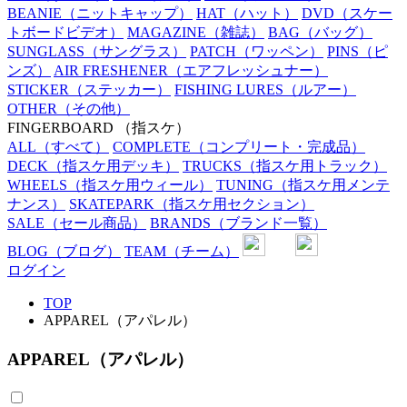
BEANIE
（ニットキャップ）
HAT
（ハット）
DVD
（スケー
トボードビデオ）
MAGAZINE
（雑誌）
BAG
（バッグ）
SUNGLASS
（サングラス）
PATCH
（ワッペン）
PINS
（ピ
ンズ）
AIR FRESHENER
（エアフレッシュナー）
STICKER
（ステッカー）
FISHING LURES
（ルアー）
OTHER
（その他）
FINGERBOARD
（指スケ）
ALL
（すべて）
COMPLETE
（コンプリート・完成品）
DECK
（指スケ用デッキ）
TRUCKS
（指スケ用トラック）
WHEELS
（指スケ用ウィール）
TUNING
（指スケ用メンテ
ナンス）
SKATEPARK
（指スケ用セクション）
SALE
（セール商品）
BRANDS
（ブランド一覧）
BLOG
（ブログ）
TEAM
（チーム）
ログイン
TOP
APPAREL（アパレル）
APPAREL（アパレル）