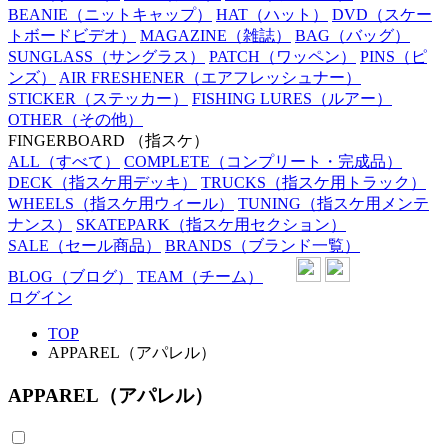
BEANIE
（ニットキャップ）
HAT
（ハット）
DVD
（スケー
トボードビデオ）
MAGAZINE
（雑誌）
BAG
（バッグ）
SUNGLASS
（サングラス）
PATCH
（ワッペン）
PINS
（ピ
ンズ）
AIR FRESHENER
（エアフレッシュナー）
STICKER
（ステッカー）
FISHING LURES
（ルアー）
OTHER
（その他）
FINGERBOARD
（指スケ）
ALL
（すべて）
COMPLETE
（コンプリート・完成品）
DECK
（指スケ用デッキ）
TRUCKS
（指スケ用トラック）
WHEELS
（指スケ用ウィール）
TUNING
（指スケ用メンテ
ナンス）
SKATEPARK
（指スケ用セクション）
SALE
（セール商品）
BRANDS
（ブランド一覧）
BLOG
（ブログ）
TEAM
（チーム）
ログイン
TOP
APPAREL（アパレル）
APPAREL（アパレル）