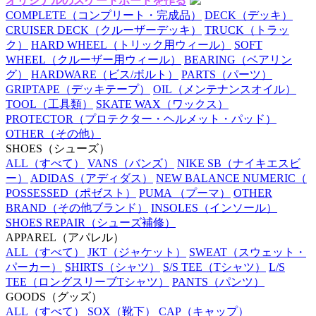
オリジナルのスケートボードを作る
COMPLETE
（コンプリート・完成品）
DECK
（デッキ）
CRUISER DECK
（クルーザーデッキ）
TRUCK
（トラッ
ク）
HARD WHEEL
（トリック用ウィール）
SOFT
WHEEL
（クルーザー用ウィール）
BEARING
（ベアリン
グ）
HARDWARE
（ビス/ボルト）
PARTS
（パーツ）
GRIPTAPE
（デッキテープ）
OIL
（メンテナンスオイル）
TOOL
（工具類）
SKATE WAX
（ワックス）
PROTECTOR
（プロテクター・ヘルメット・パッド）
OTHER
（その他）
SHOES
（シューズ）
ALL
（すべて）
VANS
（バンズ）
NIKE SB
（ナイキエスビ
ー）
ADIDAS
（アディダス）
NEW BALANCE NUMERIC
（
POSSESSED
（ポゼスト）
PUMA
（プーマ）
OTHER
BRAND
（その他ブランド）
INSOLES
（インソール）
SHOES REPAIR
（シューズ補修）
APPAREL
（アパレル）
ALL
（すべて）
JKT
（ジャケット）
SWEAT
（スウェット・
パーカー）
SHIRTS
（シャツ）
S/S TEE
（Tシャツ）
L/S
TEE
（ロングスリーブTシャツ）
PANTS
（パンツ）
GOODS
（グッズ）
ALL
（すべて）
SOX
（靴下）
CAP
（キャップ）