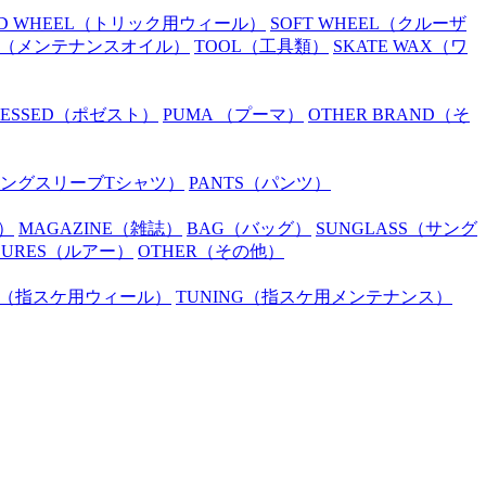
D WHEEL
（トリック用ウィール）
SOFT WHEEL
（クルーザ
（メンテナンスオイル）
TOOL
（工具類）
SKATE WAX
（ワ
SESSED
（ポゼスト）
PUMA
（プーマ）
OTHER BRAND
（そ
ングスリーブTシャツ）
PANTS
（パンツ）
）
MAGAZINE
（雑誌）
BAG
（バッグ）
SUNGLASS
（サング
LURES
（ルアー）
OTHER
（その他）
（指スケ用ウィール）
TUNING
（指スケ用メンテナンス）