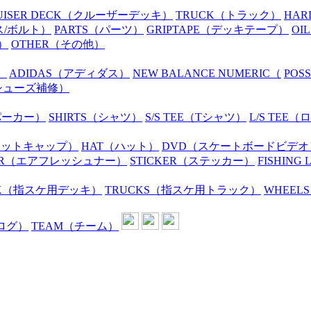
UISER DECK
（クルーザーデッキ）
TRUCK
（トラック）
HAR
ス/ボルト）
PARTS
（パーツ）
GRIPTAPE
（デッキテープ）
OIL
）
OTHER
（その他）
）
ADIDAS
（アディダス）
NEW BALANCE NUMERIC
（
POS
シューズ補修）
パーカー）
SHIRTS
（シャツ）
S/S TEE
（Tシャツ）
L/S TEE
（ロ
ニットキャップ）
HAT
（ハット）
DVD
（スケートボードビデオ
R
（エアフレッシュナー）
STICKER
（ステッカー）
FISHING 
K
（指スケ用デッキ）
TRUCKS
（指スケ用トラック）
WHEELS
ログ）
TEAM
（チーム）