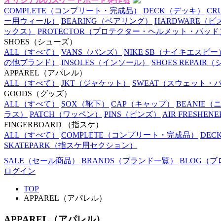
オリジナルのスケートボードを作る
COMPLETE
（コンプリート・完成品）
DECK
（デッキ）
CR
ー用ウィール）
BEARING
（ベアリング）
HARDWARE
（ビ
ックス）
PROTECTOR
（プロテクター・ヘルメット・パッド
SHOES
（シューズ）
ALL
（すべて）
VANS
（バンズ）
NIKE SB
（ナイキエスビー
の他ブランド）
INSOLES
（インソール）
SHOES REPAIR
（
APPAREL
（アパレル）
ALL
（すべて）
JKT
（ジャケット）
SWEAT
（スウェット・
GOODS
（グッズ）
ALL
（すべて）
SOX
（靴下）
CAP
（キャップ）
BEANIE
（
ラス）
PATCH
（ワッペン）
PINS
（ピンズ）
AIR FRESHENE
FINGERBOARD
（指スケ）
ALL
（すべて）
COMPLETE
（コンプリート・完成品）
DEC
SKATEPARK
（指スケ用セクション）
SALE
（セール商品）
BRANDS
（ブランド一覧）
BLOG
（ブ
ログイン
TOP
APPAREL（アパレル）
APPAREL（アパレル）