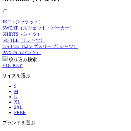
JKT（ジャケット）
SWEAT（スウェット・パーカー）
SHIRTS（シャツ）
S/S TEE（Tシャツ）
L/S TEE（ロングスリーブTシャツ）
PANTS（パンツ）
絞り込み検索：
HOCKEY
サイズを選ぶ
S
M
L
XL
2XL
FREE
ブランドを選ぶ