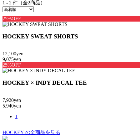
1 - 2 件（全2商品）
25%OFF
HOCKEY SWEAT SHORTS
12,100yen
9,075yen
25%OFF
HOCKEY × INDY DECAL TEE
7,920yen
5,940yen
1
HOCKEY の全商品を見る