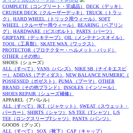
オリジナルのスケートボードを作る
COMPLETE
（コンプリート・完成品）
DECK
（デッキ）
CRUISER DECK
（クルーザーデッキ）
TRUCK
（トラッ
ク）
HARD WHEEL
（トリック用ウィール）
SOFT
WHEEL
（クルーザー用ウィール）
BEARING
（ベアリン
グ）
HARDWARE
（ビス/ボルト）
PARTS
（パーツ）
GRIPTAPE
（デッキテープ）
OIL
（メンテナンスオイル）
TOOL
（工具類）
SKATE WAX
（ワックス）
PROTECTOR
（プロテクター・ヘルメット・パッド）
OTHER
（その他）
SHOES
（シューズ）
ALL
（すべて）
VANS
（バンズ）
NIKE SB
（ナイキエスビ
ー）
ADIDAS
（アディダス）
NEW BALANCE NUMERIC
（
POSSESSED
（ポゼスト）
PUMA
（プーマ）
OTHER
BRAND
（その他ブランド）
INSOLES
（インソール）
SHOES REPAIR
（シューズ補修）
APPAREL
（アパレル）
ALL
（すべて）
JKT
（ジャケット）
SWEAT
（スウェット・
パーカー）
SHIRTS
（シャツ）
S/S TEE
（Tシャツ）
L/S
TEE
（ロングスリーブTシャツ）
PANTS
（パンツ）
GOODS
（グッズ）
ALL
（すべて）
SOX
（靴下）
CAP
（キャップ）