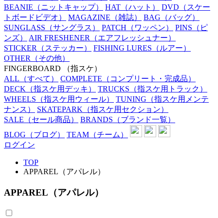
BEANIE
（ニットキャップ）
HAT
（ハット）
DVD
（スケー
トボードビデオ）
MAGAZINE
（雑誌）
BAG
（バッグ）
SUNGLASS
（サングラス）
PATCH
（ワッペン）
PINS
（ピ
ンズ）
AIR FRESHENER
（エアフレッシュナー）
STICKER
（ステッカー）
FISHING LURES
（ルアー）
OTHER
（その他）
FINGERBOARD
（指スケ）
ALL
（すべて）
COMPLETE
（コンプリート・完成品）
DECK
（指スケ用デッキ）
TRUCKS
（指スケ用トラック）
WHEELS
（指スケ用ウィール）
TUNING
（指スケ用メンテ
ナンス）
SKATEPARK
（指スケ用セクション）
SALE
（セール商品）
BRANDS
（ブランド一覧）
BLOG
（ブログ）
TEAM
（チーム）
ログイン
TOP
APPAREL（アパレル）
APPAREL（アパレル）