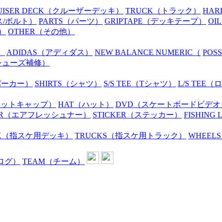
UISER DECK
（クルーザーデッキ）
TRUCK
（トラック）
HAR
ス/ボルト）
PARTS
（パーツ）
GRIPTAPE
（デッキテープ）
OIL
）
OTHER
（その他）
）
ADIDAS
（アディダス）
NEW BALANCE NUMERIC
（
POS
シューズ補修）
パーカー）
SHIRTS
（シャツ）
S/S TEE
（Tシャツ）
L/S TEE
（ロ
ニットキャップ）
HAT
（ハット）
DVD
（スケートボードビデオ
R
（エアフレッシュナー）
STICKER
（ステッカー）
FISHING 
K
（指スケ用デッキ）
TRUCKS
（指スケ用トラック）
WHEELS
ログ）
TEAM
（チーム）