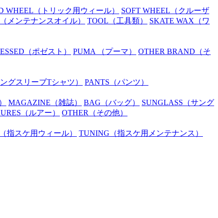
D WHEEL
（トリック用ウィール）
SOFT WHEEL
（クルーザ
（メンテナンスオイル）
TOOL
（工具類）
SKATE WAX
（ワ
SESSED
（ポゼスト）
PUMA
（プーマ）
OTHER BRAND
（そ
ングスリーブTシャツ）
PANTS
（パンツ）
）
MAGAZINE
（雑誌）
BAG
（バッグ）
SUNGLASS
（サング
LURES
（ルアー）
OTHER
（その他）
（指スケ用ウィール）
TUNING
（指スケ用メンテナンス）