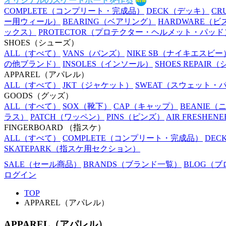
オリジナルのスケートボードを作る
COMPLETE
（コンプリート・完成品）
DECK
（デッキ）
CR
ー用ウィール）
BEARING
（ベアリング）
HARDWARE
（ビ
ックス）
PROTECTOR
（プロテクター・ヘルメット・パッド
SHOES
（シューズ）
ALL
（すべて）
VANS
（バンズ）
NIKE SB
（ナイキエスビー
の他ブランド）
INSOLES
（インソール）
SHOES REPAIR
（
APPAREL
（アパレル）
ALL
（すべて）
JKT
（ジャケット）
SWEAT
（スウェット・
GOODS
（グッズ）
ALL
（すべて）
SOX
（靴下）
CAP
（キャップ）
BEANIE
（
ラス）
PATCH
（ワッペン）
PINS
（ピンズ）
AIR FRESHENE
FINGERBOARD
（指スケ）
ALL
（すべて）
COMPLETE
（コンプリート・完成品）
DEC
SKATEPARK
（指スケ用セクション）
SALE
（セール商品）
BRANDS
（ブランド一覧）
BLOG
（ブ
ログイン
TOP
APPAREL（アパレル）
APPAREL（アパレル）