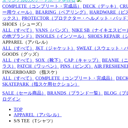
オリジナルのスケートボードを作る
COMPLETE
（コンプリート・完成品）
DECK
（デッキ）
CR
ー用ウィール）
BEARING
（ベアリング）
HARDWARE
（ビ
ックス）
PROTECTOR
（プロテクター・ヘルメット・パッド
SHOES
（シューズ）
ALL
（すべて）
VANS
（バンズ）
NIKE SB
（ナイキエスビー
の他ブランド）
INSOLES
（インソール）
SHOES REPAIR
（
APPAREL
（アパレル）
ALL
（すべて）
JKT
（ジャケット）
SWEAT
（スウェット・
GOODS
（グッズ）
ALL
（すべて）
SOX
（靴下）
CAP
（キャップ）
BEANIE
（
ラス）
PATCH
（ワッペン）
PINS
（ピンズ）
AIR FRESHENE
FINGERBOARD
（指スケ）
ALL
（すべて）
COMPLETE
（コンプリート・完成品）
DEC
SKATEPARK
（指スケ用セクション）
SALE
（セール商品）
BRANDS
（ブランド一覧）
BLOG
（ブ
ログイン
TOP
APPAREL（アパレル）
S/S TEE（Tシャツ）