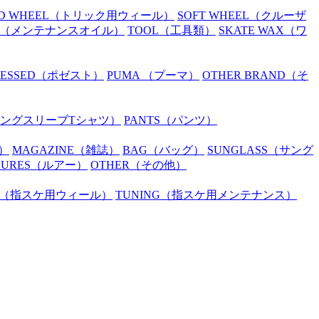
D WHEEL
（トリック用ウィール）
SOFT WHEEL
（クルーザ
（メンテナンスオイル）
TOOL
（工具類）
SKATE WAX
（ワ
SESSED
（ポゼスト）
PUMA
（プーマ）
OTHER BRAND
（そ
ングスリーブTシャツ）
PANTS
（パンツ）
）
MAGAZINE
（雑誌）
BAG
（バッグ）
SUNGLASS
（サング
LURES
（ルアー）
OTHER
（その他）
（指スケ用ウィール）
TUNING
（指スケ用メンテナンス）