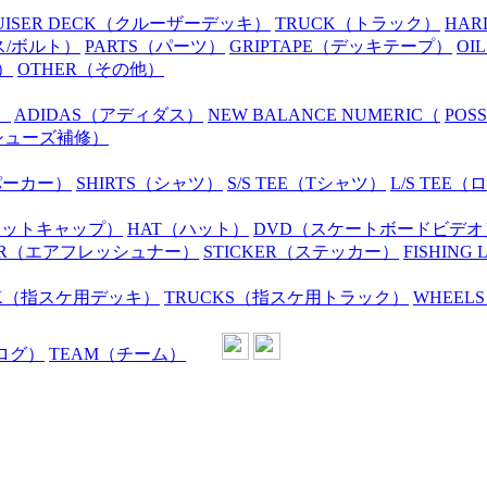
UISER DECK
（クルーザーデッキ）
TRUCK
（トラック）
HAR
ス/ボルト）
PARTS
（パーツ）
GRIPTAPE
（デッキテープ）
OIL
）
OTHER
（その他）
）
ADIDAS
（アディダス）
NEW BALANCE NUMERIC
（
POS
シューズ補修）
パーカー）
SHIRTS
（シャツ）
S/S TEE
（Tシャツ）
L/S TEE
（ロ
ニットキャップ）
HAT
（ハット）
DVD
（スケートボードビデオ
R
（エアフレッシュナー）
STICKER
（ステッカー）
FISHING 
K
（指スケ用デッキ）
TRUCKS
（指スケ用トラック）
WHEELS
ログ）
TEAM
（チーム）