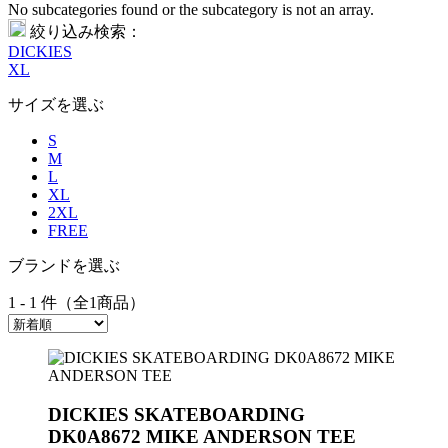
No subcategories found or the subcategory is not an array.
絞り込み検索：
DICKIES
XL
サイズを選ぶ
S
M
L
XL
2XL
FREE
ブランドを選ぶ
1 - 1 件（全1商品）
DICKIES SKATEBOARDING
DK0A8672 MIKE ANDERSON TEE