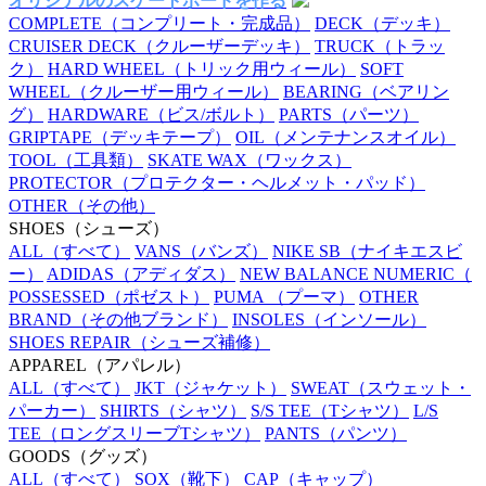
オリジナルのスケートボードを作る
COMPLETE
（コンプリート・完成品）
DECK
（デッキ）
CRUISER DECK
（クルーザーデッキ）
TRUCK
（トラッ
ク）
HARD WHEEL
（トリック用ウィール）
SOFT
WHEEL
（クルーザー用ウィール）
BEARING
（ベアリン
グ）
HARDWARE
（ビス/ボルト）
PARTS
（パーツ）
GRIPTAPE
（デッキテープ）
OIL
（メンテナンスオイル）
TOOL
（工具類）
SKATE WAX
（ワックス）
PROTECTOR
（プロテクター・ヘルメット・パッド）
OTHER
（その他）
SHOES
（シューズ）
ALL
（すべて）
VANS
（バンズ）
NIKE SB
（ナイキエスビ
ー）
ADIDAS
（アディダス）
NEW BALANCE NUMERIC
（
POSSESSED
（ポゼスト）
PUMA
（プーマ）
OTHER
BRAND
（その他ブランド）
INSOLES
（インソール）
SHOES REPAIR
（シューズ補修）
APPAREL
（アパレル）
ALL
（すべて）
JKT
（ジャケット）
SWEAT
（スウェット・
パーカー）
SHIRTS
（シャツ）
S/S TEE
（Tシャツ）
L/S
TEE
（ロングスリーブTシャツ）
PANTS
（パンツ）
GOODS
（グッズ）
ALL
（すべて）
SOX
（靴下）
CAP
（キャップ）