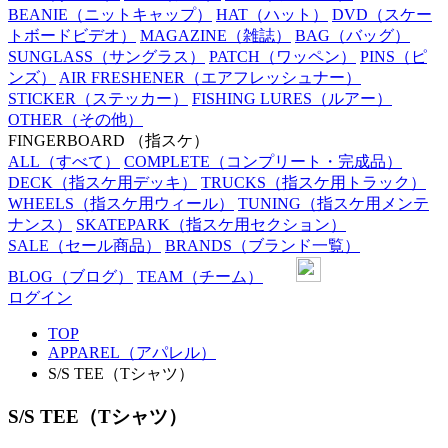
BEANIE
（ニットキャップ）
HAT
（ハット）
DVD
（スケー
トボードビデオ）
MAGAZINE
（雑誌）
BAG
（バッグ）
SUNGLASS
（サングラス）
PATCH
（ワッペン）
PINS
（ピ
ンズ）
AIR FRESHENER
（エアフレッシュナー）
STICKER
（ステッカー）
FISHING LURES
（ルアー）
OTHER
（その他）
FINGERBOARD
（指スケ）
ALL
（すべて）
COMPLETE
（コンプリート・完成品）
DECK
（指スケ用デッキ）
TRUCKS
（指スケ用トラック）
WHEELS
（指スケ用ウィール）
TUNING
（指スケ用メンテ
ナンス）
SKATEPARK
（指スケ用セクション）
SALE
（セール商品）
BRANDS
（ブランド一覧）
BLOG
（ブログ）
TEAM
（チーム）
ログイン
TOP
APPAREL（アパレル）
S/S TEE（Tシャツ）
S/S TEE（Tシャツ）