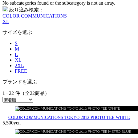
No subcategories found or the subcategory is not an array.
絞り込み検索：
COLOR COMMUNICATIONS
XL
サイズを選ぶ
S
M
L
XL
2XL
FREE
ブランドを選ぶ
1 - 22 件（全22商品）
COLOR COMMUNICATIONS TOKYO 2012 PHOTO TEE WHITE
5,500yen