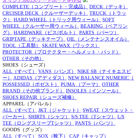
オリジナルのスケートボードを作る
COMPLETE
（コンプリート・完成品）
DECK
（デッキ）
CRUISER DECK
（クルーザーデッキ）
TRUCK
（トラッ
ク）
HARD WHEEL
（トリック用ウィール）
SOFT
WHEEL
（クルーザー用ウィール）
BEARING
（ベアリン
グ）
HARDWARE
（ビス/ボルト）
PARTS
（パーツ）
GRIPTAPE
（デッキテープ）
OIL
（メンテナンスオイル）
TOOL
（工具類）
SKATE WAX
（ワックス）
PROTECTOR
（プロテクター・ヘルメット・パッド）
OTHER
（その他）
SHOES
（シューズ）
ALL
（すべて）
VANS
（バンズ）
NIKE SB
（ナイキエスビ
ー）
ADIDAS
（アディダス）
NEW BALANCE NUMERIC
（
POSSESSED
（ポゼスト）
PUMA
（プーマ）
OTHER
BRAND
（その他ブランド）
INSOLES
（インソール）
SHOES REPAIR
（シューズ補修）
APPAREL
（アパレル）
ALL
（すべて）
JKT
（ジャケット）
SWEAT
（スウェット・
パーカー）
SHIRTS
（シャツ）
S/S TEE
（Tシャツ）
L/S
TEE
（ロングスリーブTシャツ）
PANTS
（パンツ）
GOODS
（グッズ）
ALL
（すべて）
SOX
（靴下）
CAP
（キャップ）