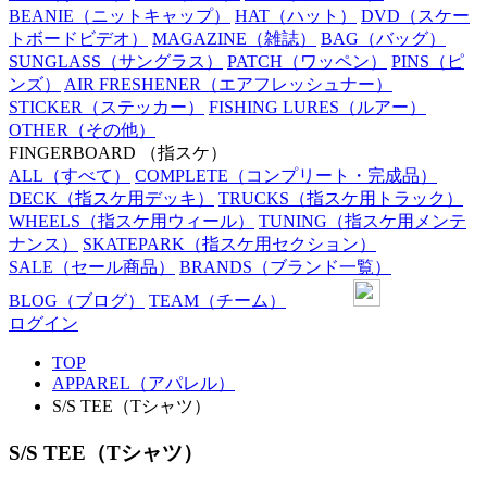
BEANIE
（ニットキャップ）
HAT
（ハット）
DVD
（スケー
トボードビデオ）
MAGAZINE
（雑誌）
BAG
（バッグ）
SUNGLASS
（サングラス）
PATCH
（ワッペン）
PINS
（ピ
ンズ）
AIR FRESHENER
（エアフレッシュナー）
STICKER
（ステッカー）
FISHING LURES
（ルアー）
OTHER
（その他）
FINGERBOARD
（指スケ）
ALL
（すべて）
COMPLETE
（コンプリート・完成品）
DECK
（指スケ用デッキ）
TRUCKS
（指スケ用トラック）
WHEELS
（指スケ用ウィール）
TUNING
（指スケ用メンテ
ナンス）
SKATEPARK
（指スケ用セクション）
SALE
（セール商品）
BRANDS
（ブランド一覧）
BLOG
（ブログ）
TEAM
（チーム）
ログイン
TOP
APPAREL（アパレル）
S/S TEE（Tシャツ）
S/S TEE（Tシャツ）