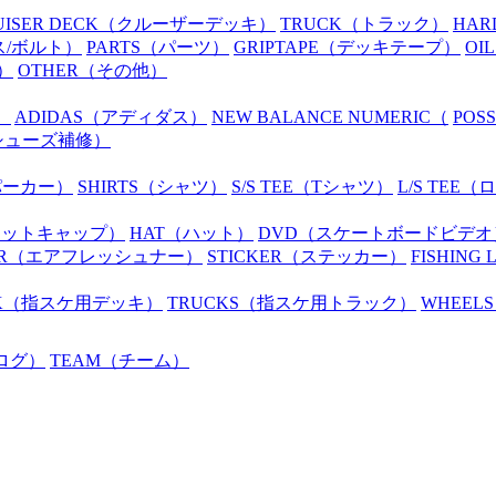
UISER DECK
（クルーザーデッキ）
TRUCK
（トラック）
HAR
ス/ボルト）
PARTS
（パーツ）
GRIPTAPE
（デッキテープ）
OIL
）
OTHER
（その他）
）
ADIDAS
（アディダス）
NEW BALANCE NUMERIC
（
POS
シューズ補修）
パーカー）
SHIRTS
（シャツ）
S/S TEE
（Tシャツ）
L/S TEE
（ロ
ニットキャップ）
HAT
（ハット）
DVD
（スケートボードビデオ
R
（エアフレッシュナー）
STICKER
（ステッカー）
FISHING 
K
（指スケ用デッキ）
TRUCKS
（指スケ用トラック）
WHEELS
ログ）
TEAM
（チーム）