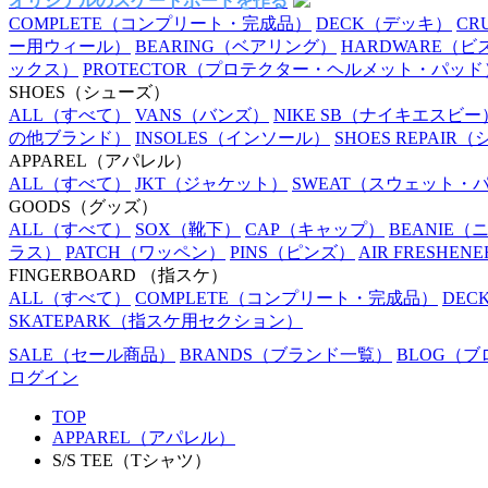
オリジナルのスケートボードを作る
COMPLETE
（コンプリート・完成品）
DECK
（デッキ）
CR
ー用ウィール）
BEARING
（ベアリング）
HARDWARE
（ビ
ックス）
PROTECTOR
（プロテクター・ヘルメット・パッド
SHOES
（シューズ）
ALL
（すべて）
VANS
（バンズ）
NIKE SB
（ナイキエスビー
の他ブランド）
INSOLES
（インソール）
SHOES REPAIR
（
APPAREL
（アパレル）
ALL
（すべて）
JKT
（ジャケット）
SWEAT
（スウェット・
GOODS
（グッズ）
ALL
（すべて）
SOX
（靴下）
CAP
（キャップ）
BEANIE
（
ラス）
PATCH
（ワッペン）
PINS
（ピンズ）
AIR FRESHENE
FINGERBOARD
（指スケ）
ALL
（すべて）
COMPLETE
（コンプリート・完成品）
DEC
SKATEPARK
（指スケ用セクション）
SALE
（セール商品）
BRANDS
（ブランド一覧）
BLOG
（ブ
ログイン
TOP
APPAREL（アパレル）
S/S TEE（Tシャツ）