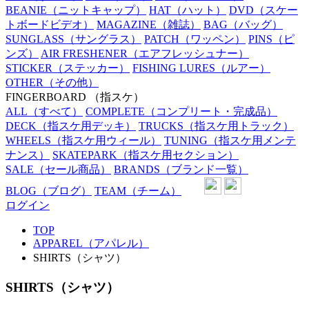
BEANIE
（ニットキャップ）
HAT
（ハット）
DVD
（スケー
トボードビデオ）
MAGAZINE
（雑誌）
BAG
（バッグ）
SUNGLASS
（サングラス）
PATCH
（ワッペン）
PINS
（ピ
ンズ）
AIR FRESHENER
（エアフレッシュナー）
STICKER
（ステッカー）
FISHING LURES
（ルアー）
OTHER
（その他）
FINGERBOARD
（指スケ）
ALL
（すべて）
COMPLETE
（コンプリート・完成品）
DECK
（指スケ用デッキ）
TRUCKS
（指スケ用トラック）
WHEELS
（指スケ用ウィール）
TUNING
（指スケ用メンテ
ナンス）
SKATEPARK
（指スケ用セクション）
SALE
（セール商品）
BRANDS
（ブランド一覧）
BLOG
（ブログ）
TEAM
（チーム）
ログイン
TOP
APPAREL（アパレル）
SHIRTS（シャツ）
SHIRTS（シャツ）