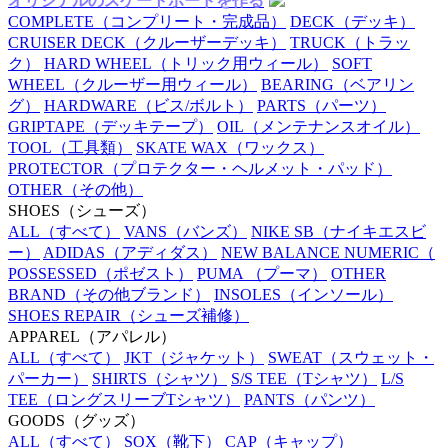
オリジナルのスケートボードを作る
COMPLETE
（コンプリート・完成品）
DECK
（デッキ）
CRUISER DECK
（クルーザーデッキ）
TRUCK
（トラッ
ク）
HARD WHEEL
（トリック用ウィール）
SOFT
WHEEL
（クルーザー用ウィール）
BEARING
（ベアリン
グ）
HARDWARE
（ビス/ボルト）
PARTS
（パーツ）
GRIPTAPE
（デッキテープ）
OIL
（メンテナンスオイル）
TOOL
（工具類）
SKATE WAX
（ワックス）
PROTECTOR
（プロテクター・ヘルメット・パッド）
OTHER
（その他）
SHOES
（シューズ）
ALL
（すべて）
VANS
（バンズ）
NIKE SB
（ナイキエスビ
ー）
ADIDAS
（アディダス）
NEW BALANCE NUMERIC
（
POSSESSED
（ポゼスト）
PUMA
（プーマ）
OTHER
BRAND
（その他ブランド）
INSOLES
（インソール）
SHOES REPAIR
（シューズ補修）
APPAREL
（アパレル）
ALL
（すべて）
JKT
（ジャケット）
SWEAT
（スウェット・
パーカー）
SHIRTS
（シャツ）
S/S TEE
（Tシャツ）
L/S
TEE
（ロングスリーブTシャツ）
PANTS
（パンツ）
GOODS
（グッズ）
ALL
（すべて）
SOX
（靴下）
CAP
（キャップ）