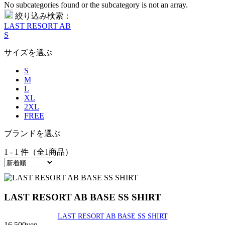
No subcategories found or the subcategory is not an array.
絞り込み検索：
LAST RESORT AB
S
サイズを選ぶ
S
M
L
XL
2XL
FREE
ブランドを選ぶ
1 - 1 件（全1商品）
LAST RESORT AB BASE SS SHIRT
LAST RESORT AB BASE SS SHIRT
16,500yen