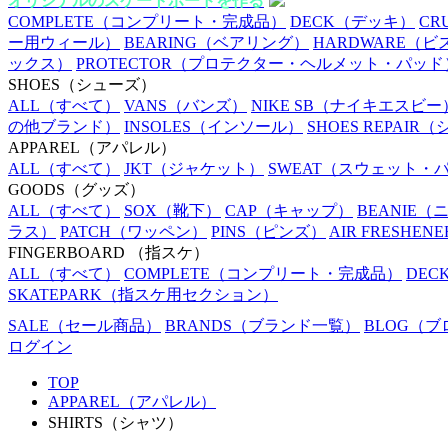
オリジナルのスケートボードを作る
COMPLETE
（コンプリート・完成品）
DECK
（デッキ）
CR
ー用ウィール）
BEARING
（ベアリング）
HARDWARE
（ビ
ックス）
PROTECTOR
（プロテクター・ヘルメット・パッド
SHOES
（シューズ）
ALL
（すべて）
VANS
（バンズ）
NIKE SB
（ナイキエスビー
の他ブランド）
INSOLES
（インソール）
SHOES REPAIR
（
APPAREL
（アパレル）
ALL
（すべて）
JKT
（ジャケット）
SWEAT
（スウェット・
GOODS
（グッズ）
ALL
（すべて）
SOX
（靴下）
CAP
（キャップ）
BEANIE
（
ラス）
PATCH
（ワッペン）
PINS
（ピンズ）
AIR FRESHENE
FINGERBOARD
（指スケ）
ALL
（すべて）
COMPLETE
（コンプリート・完成品）
DEC
SKATEPARK
（指スケ用セクション）
SALE
（セール商品）
BRANDS
（ブランド一覧）
BLOG
（ブ
ログイン
TOP
APPAREL（アパレル）
SHIRTS（シャツ）