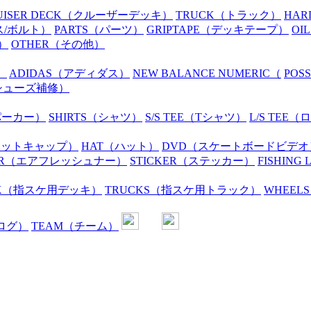
UISER DECK
（クルーザーデッキ）
TRUCK
（トラック）
HAR
ス/ボルト）
PARTS
（パーツ）
GRIPTAPE
（デッキテープ）
OIL
）
OTHER
（その他）
）
ADIDAS
（アディダス）
NEW BALANCE NUMERIC
（
POS
シューズ補修）
パーカー）
SHIRTS
（シャツ）
S/S TEE
（Tシャツ）
L/S TEE
（ロ
ニットキャップ）
HAT
（ハット）
DVD
（スケートボードビデオ
R
（エアフレッシュナー）
STICKER
（ステッカー）
FISHING 
K
（指スケ用デッキ）
TRUCKS
（指スケ用トラック）
WHEELS
ログ）
TEAM
（チーム）