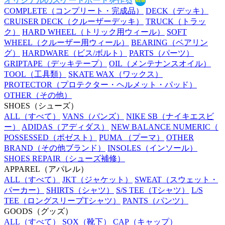
オリジナルのスケートボードを作る
COMPLETE
（コンプリート・完成品）
DECK
（デッキ）
CRUISER DECK
（クルーザーデッキ）
TRUCK
（トラッ
ク）
HARD WHEEL
（トリック用ウィール）
SOFT
WHEEL
（クルーザー用ウィール）
BEARING
（ベアリン
グ）
HARDWARE
（ビス/ボルト）
PARTS
（パーツ）
GRIPTAPE
（デッキテープ）
OIL
（メンテナンスオイル）
TOOL
（工具類）
SKATE WAX
（ワックス）
PROTECTOR
（プロテクター・ヘルメット・パッド）
OTHER
（その他）
SHOES
（シューズ）
ALL
（すべて）
VANS
（バンズ）
NIKE SB
（ナイキエスビ
ー）
ADIDAS
（アディダス）
NEW BALANCE NUMERIC
（
POSSESSED
（ポゼスト）
PUMA
（プーマ）
OTHER
BRAND
（その他ブランド）
INSOLES
（インソール）
SHOES REPAIR
（シューズ補修）
APPAREL
（アパレル）
ALL
（すべて）
JKT
（ジャケット）
SWEAT
（スウェット・
パーカー）
SHIRTS
（シャツ）
S/S TEE
（Tシャツ）
L/S
TEE
（ロングスリーブTシャツ）
PANTS
（パンツ）
GOODS
（グッズ）
ALL
（すべて）
SOX
（靴下）
CAP
（キャップ）