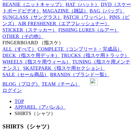
BEANIE
（ニットキャップ）
HAT
（ハット）
DVD
（スケー
トボードビデオ）
MAGAZINE
（雑誌）
BAG
（バッグ）
SUNGLASS
（サングラス）
PATCH
（ワッペン）
PINS
（ピ
ンズ）
AIR FRESHENER
（エアフレッシュナー）
STICKER
（ステッカー）
FISHING LURES
（ルアー）
OTHER
（その他）
FINGERBOARD
（指スケ）
ALL
（すべて）
COMPLETE
（コンプリート・完成品）
DECK
（指スケ用デッキ）
TRUCKS
（指スケ用トラック）
WHEELS
（指スケ用ウィール）
TUNING
（指スケ用メンテ
ナンス）
SKATEPARK
（指スケ用セクション）
SALE
（セール商品）
BRANDS
（ブランド一覧）
BLOG
（ブログ）
TEAM
（チーム）
ログイン
TOP
APPAREL（アパレル）
SHIRTS（シャツ）
SHIRTS（シャツ）