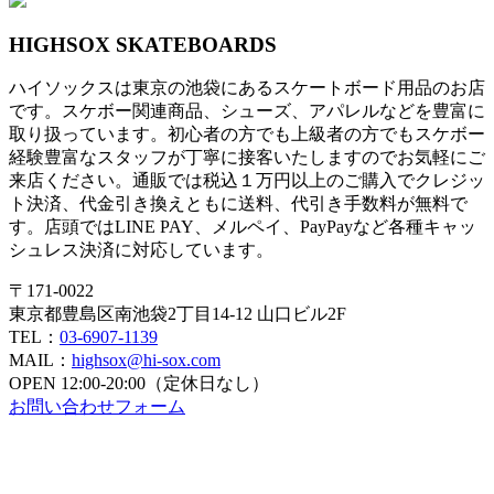
HIGHSOX SKATEBOARDS
ハイソックスは東京の池袋にあるスケートボード用品のお店
です。スケボー関連商品、シューズ、アパレルなどを豊富に
取り扱っています。初心者の方でも上級者の方でもスケボー
経験豊富なスタッフが丁寧に接客いたしますのでお気軽にご
来店ください。通販では税込１万円以上のご購入でクレジッ
ト決済、代金引き換えともに送料、代引き手数料が無料で
す。店頭ではLINE PAY、メルペイ、PayPayなど各種キャッ
シュレス決済に対応しています。
〒171-0022
東京都豊島区南池袋2丁目14-12 山口ビル2F
TEL：
03-6907-1139
MAIL：
highsox@hi-sox.com
OPEN
12:00-20:00（定休日なし）
お問い合わせフォーム