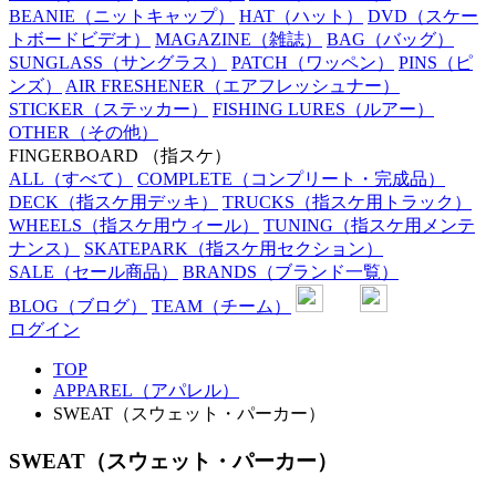
BEANIE
（ニットキャップ）
HAT
（ハット）
DVD
（スケー
トボードビデオ）
MAGAZINE
（雑誌）
BAG
（バッグ）
SUNGLASS
（サングラス）
PATCH
（ワッペン）
PINS
（ピ
ンズ）
AIR FRESHENER
（エアフレッシュナー）
STICKER
（ステッカー）
FISHING LURES
（ルアー）
OTHER
（その他）
FINGERBOARD
（指スケ）
ALL
（すべて）
COMPLETE
（コンプリート・完成品）
DECK
（指スケ用デッキ）
TRUCKS
（指スケ用トラック）
WHEELS
（指スケ用ウィール）
TUNING
（指スケ用メンテ
ナンス）
SKATEPARK
（指スケ用セクション）
SALE
（セール商品）
BRANDS
（ブランド一覧）
BLOG
（ブログ）
TEAM
（チーム）
ログイン
TOP
APPAREL（アパレル）
SWEAT（スウェット・パーカー）
SWEAT（スウェット・パーカー）