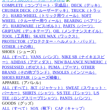
オリジナルのスケートボードを作る
COMPLETE
（コンプリート・完成品）
DECK
（デッキ）
CRUISER DECK
（クルーザーデッキ）
TRUCK
（トラッ
ク）
HARD WHEEL
（トリック用ウィール）
SOFT
WHEEL
（クルーザー用ウィール）
BEARING
（ベアリン
グ）
HARDWARE
（ビス/ボルト）
PARTS
（パーツ）
GRIPTAPE
（デッキテープ）
OIL
（メンテナンスオイル）
TOOL
（工具類）
SKATE WAX
（ワックス）
PROTECTOR
（プロテクター・ヘルメット・パッド）
OTHER
（その他）
SHOES
（シューズ）
ALL
（すべて）
VANS
（バンズ）
NIKE SB
（ナイキエスビ
ー）
ADIDAS
（アディダス）
NEW BALANCE NUMERIC
（
POSSESSED
（ポゼスト）
PUMA
（プーマ）
OTHER
BRAND
（その他ブランド）
INSOLES
（インソール）
SHOES REPAIR
（シューズ補修）
APPAREL
（アパレル）
ALL
（すべて）
JKT
（ジャケット）
SWEAT
（スウェット・
パーカー）
SHIRTS
（シャツ）
S/S TEE
（Tシャツ）
L/S
TEE
（ロングスリーブTシャツ）
PANTS
（パンツ）
GOODS
（グッズ）
ALL
（すべて）
SOX
（靴下）
CAP
（キャップ）