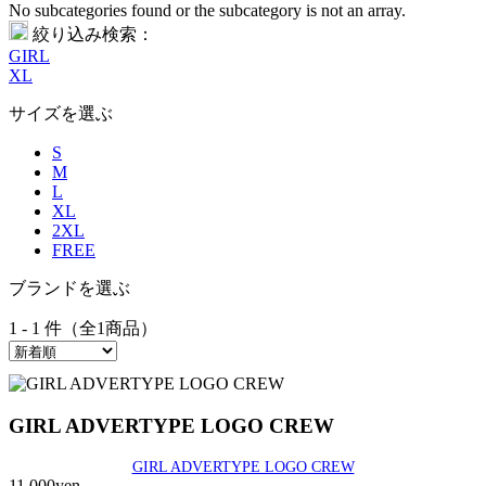
No subcategories found or the subcategory is not an array.
絞り込み検索：
GIRL
XL
サイズを選ぶ
S
M
L
XL
2XL
FREE
ブランドを選ぶ
1 - 1 件（全1商品）
GIRL ADVERTYPE LOGO CREW
GIRL ADVERTYPE LOGO CREW
11,000yen