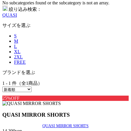
No subcategories found or the subcategory is not an array.
絞り込み検索：
QUASI
サイズを選ぶ
S
M
L
XL
2XL
FREE
ブランドを選ぶ
1 - 1 件（全1商品）
25%OFF
QUASI MIRROR SHORTS
QUASI MIRROR SHORTS
14,300yen