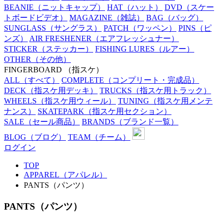
BEANIE
（ニットキャップ）
HAT
（ハット）
DVD
（スケー
トボードビデオ）
MAGAZINE
（雑誌）
BAG
（バッグ）
SUNGLASS
（サングラス）
PATCH
（ワッペン）
PINS
（ピ
ンズ）
AIR FRESHENER
（エアフレッシュナー）
STICKER
（ステッカー）
FISHING LURES
（ルアー）
OTHER
（その他）
FINGERBOARD
（指スケ）
ALL
（すべて）
COMPLETE
（コンプリート・完成品）
DECK
（指スケ用デッキ）
TRUCKS
（指スケ用トラック）
WHEELS
（指スケ用ウィール）
TUNING
（指スケ用メンテ
ナンス）
SKATEPARK
（指スケ用セクション）
SALE
（セール商品）
BRANDS
（ブランド一覧）
BLOG
（ブログ）
TEAM
（チーム）
ログイン
TOP
APPAREL（アパレル）
PANTS（パンツ）
PANTS（パンツ）