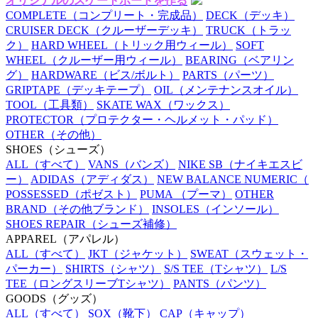
オリジナルのスケートボードを作る
COMPLETE
（コンプリート・完成品）
DECK
（デッキ）
CRUISER DECK
（クルーザーデッキ）
TRUCK
（トラッ
ク）
HARD WHEEL
（トリック用ウィール）
SOFT
WHEEL
（クルーザー用ウィール）
BEARING
（ベアリン
グ）
HARDWARE
（ビス/ボルト）
PARTS
（パーツ）
GRIPTAPE
（デッキテープ）
OIL
（メンテナンスオイル）
TOOL
（工具類）
SKATE WAX
（ワックス）
PROTECTOR
（プロテクター・ヘルメット・パッド）
OTHER
（その他）
SHOES
（シューズ）
ALL
（すべて）
VANS
（バンズ）
NIKE SB
（ナイキエスビ
ー）
ADIDAS
（アディダス）
NEW BALANCE NUMERIC
（
POSSESSED
（ポゼスト）
PUMA
（プーマ）
OTHER
BRAND
（その他ブランド）
INSOLES
（インソール）
SHOES REPAIR
（シューズ補修）
APPAREL
（アパレル）
ALL
（すべて）
JKT
（ジャケット）
SWEAT
（スウェット・
パーカー）
SHIRTS
（シャツ）
S/S TEE
（Tシャツ）
L/S
TEE
（ロングスリーブTシャツ）
PANTS
（パンツ）
GOODS
（グッズ）
ALL
（すべて）
SOX
（靴下）
CAP
（キャップ）