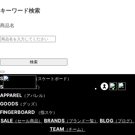
キーワード検索
商品名
検索
SKATEBOARD
（スケートボード）
SHOES
（シューズ）
APPAREL
（アパレル）
GOODS
（グッズ）
FINGERBOARD
（指スケ）
SALE
BRANDS
BLOG
（セール商品）
（ブランド一覧）
（ブログ）
TEAM
（チーム）