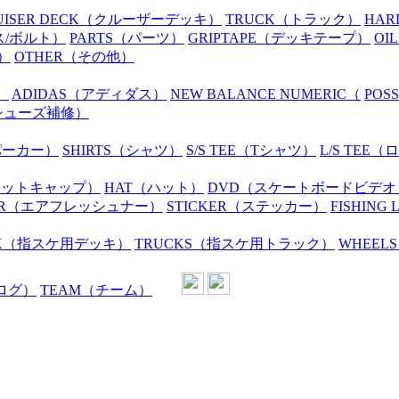
UISER DECK
（クルーザーデッキ）
TRUCK
（トラック）
HAR
ス/ボルト）
PARTS
（パーツ）
GRIPTAPE
（デッキテープ）
OIL
）
OTHER
（その他）
）
ADIDAS
（アディダス）
NEW BALANCE NUMERIC
（
POS
シューズ補修）
パーカー）
SHIRTS
（シャツ）
S/S TEE
（Tシャツ）
L/S TEE
（ロ
ニットキャップ）
HAT
（ハット）
DVD
（スケートボードビデオ
R
（エアフレッシュナー）
STICKER
（ステッカー）
FISHING 
K
（指スケ用デッキ）
TRUCKS
（指スケ用トラック）
WHEELS
ログ）
TEAM
（チーム）