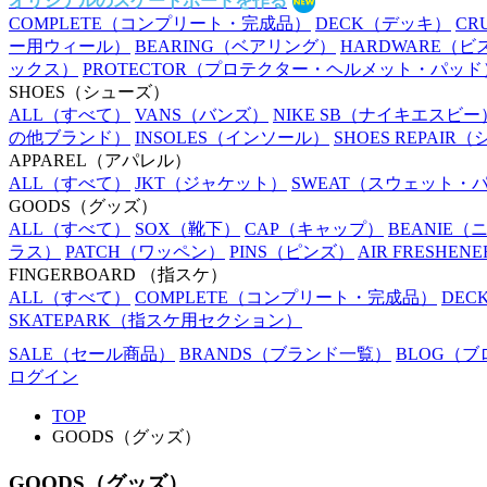
オリジナルのスケートボードを作る
COMPLETE
（コンプリート・完成品）
DECK
（デッキ）
CR
ー用ウィール）
BEARING
（ベアリング）
HARDWARE
（ビ
ックス）
PROTECTOR
（プロテクター・ヘルメット・パッド
SHOES
（シューズ）
ALL
（すべて）
VANS
（バンズ）
NIKE SB
（ナイキエスビー
の他ブランド）
INSOLES
（インソール）
SHOES REPAIR
（
APPAREL
（アパレル）
ALL
（すべて）
JKT
（ジャケット）
SWEAT
（スウェット・
GOODS
（グッズ）
ALL
（すべて）
SOX
（靴下）
CAP
（キャップ）
BEANIE
（
ラス）
PATCH
（ワッペン）
PINS
（ピンズ）
AIR FRESHENE
FINGERBOARD
（指スケ）
ALL
（すべて）
COMPLETE
（コンプリート・完成品）
DEC
SKATEPARK
（指スケ用セクション）
SALE
（セール商品）
BRANDS
（ブランド一覧）
BLOG
（ブ
ログイン
TOP
GOODS（グッズ）
GOODS（グッズ）