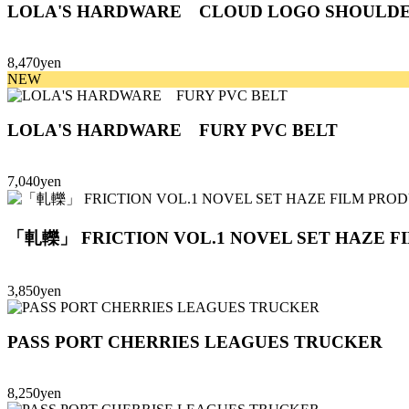
LOLA'S HARDWARE CLOUD LOGO SHOULDE
8,470yen
NEW
LOLA'S HARDWARE FURY PVC BELT
7,040yen
「軋轢」 FRICTION VOL.1 NOVEL SET HAZE F
3,850yen
PASS PORT CHERRIES LEAGUES TRUCKER
8,250yen