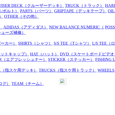
UISER DECK
（クルーザーデッキ）
TRUCK
（トラック）
HAR
ス/ボルト）
PARTS
（パーツ）
GRIPTAPE
（デッキテープ）
OIL
）
OTHER
（その他）
）
ADIDAS
（アディダス）
NEW BALANCE NUMERIC
（
POS
シューズ補修）
パーカー）
SHIRTS
（シャツ）
S/S TEE
（Tシャツ）
L/S TEE
（ロ
ニットキャップ）
HAT
（ハット）
DVD
（スケートボードビデオ
R
（エアフレッシュナー）
STICKER
（ステッカー）
FISHING 
K
（指スケ用デッキ）
TRUCKS
（指スケ用トラック）
WHEELS
ログ）
TEAM
（チーム）