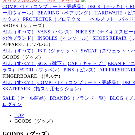
オリジナルのスケートボードを作る
COMPLETE
（コンプリート・完成品）
DECK
（デッキ）
CR
ー用ウィール）
BEARING
（ベアリング）
HARDWARE
（ビ
ックス）
PROTECTOR
（プロテクター・ヘルメット・パッド
SHOES
（シューズ）
ALL
（すべて）
VANS
（バンズ）
NIKE SB
（ナイキエスビー
の他ブランド）
INSOLES
（インソール）
SHOES REPAIR
（
APPAREL
（アパレル）
ALL
（すべて）
JKT
（ジャケット）
SWEAT
（スウェット・
GOODS
（グッズ）
ALL
（すべて）
SOX
（靴下）
CAP
（キャップ）
BEANIE
（
ラス）
PATCH
（ワッペン）
PINS
（ピンズ）
AIR FRESHENE
FINGERBOARD
（指スケ）
ALL
（すべて）
COMPLETE
（コンプリート・完成品）
DEC
SKATEPARK
（指スケ用セクション）
SALE
（セール商品）
BRANDS
（ブランド一覧）
BLOG
（ブ
ログイン
TOP
GOODS（グッズ）
GOODS（グッズ）