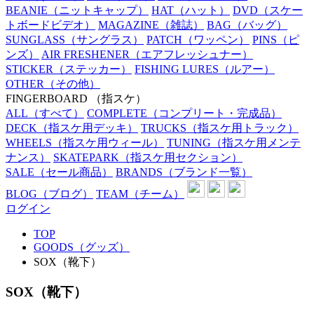
BEANIE
（ニットキャップ）
HAT
（ハット）
DVD
（スケー
トボードビデオ）
MAGAZINE
（雑誌）
BAG
（バッグ）
SUNGLASS
（サングラス）
PATCH
（ワッペン）
PINS
（ピ
ンズ）
AIR FRESHENER
（エアフレッシュナー）
STICKER
（ステッカー）
FISHING LURES
（ルアー）
OTHER
（その他）
FINGERBOARD
（指スケ）
ALL
（すべて）
COMPLETE
（コンプリート・完成品）
DECK
（指スケ用デッキ）
TRUCKS
（指スケ用トラック）
WHEELS
（指スケ用ウィール）
TUNING
（指スケ用メンテ
ナンス）
SKATEPARK
（指スケ用セクション）
SALE
（セール商品）
BRANDS
（ブランド一覧）
BLOG
（ブログ）
TEAM
（チーム）
ログイン
TOP
GOODS（グッズ）
SOX（靴下）
SOX（靴下）