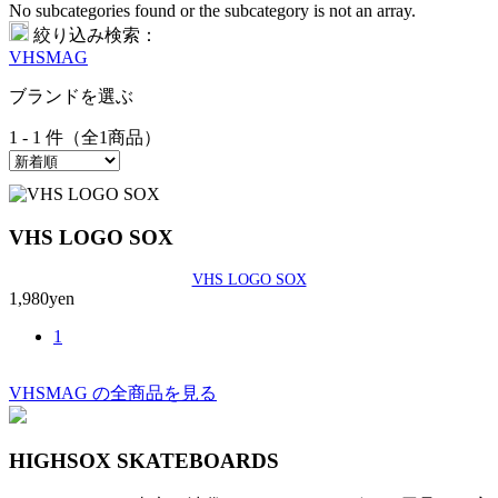
No subcategories found or the subcategory is not an array.
絞り込み検索：
VHSMAG
ブランドを選ぶ
1 - 1 件（全1商品）
VHS LOGO SOX
VHS LOGO SOX
1,980yen
1
VHSMAG の全商品を見る
HIGHSOX SKATEBOARDS