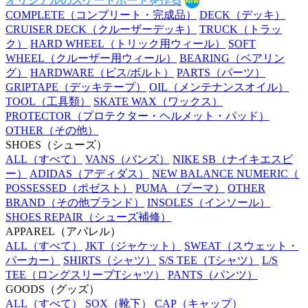
オリジナルのスケートボードを作る
COMPLETE
（コンプリート・完成品）
DECK
（デッキ）
CRUISER DECK
（クルーザーデッキ）
TRUCK
（トラッ
ク）
HARD WHEEL
（トリック用ウィール）
SOFT
WHEEL
（クルーザー用ウィール）
BEARING
（ベアリン
グ）
HARDWARE
（ビス/ボルト）
PARTS
（パーツ）
GRIPTAPE
（デッキテープ）
OIL
（メンテナンスオイル）
TOOL
（工具類）
SKATE WAX
（ワックス）
PROTECTOR
（プロテクター・ヘルメット・パッド）
OTHER
（その他）
SHOES
（シューズ）
ALL
（すべて）
VANS
（バンズ）
NIKE SB
（ナイキエスビ
ー）
ADIDAS
（アディダス）
NEW BALANCE NUMERIC
（
POSSESSED
（ポゼスト）
PUMA
（プーマ）
OTHER
BRAND
（その他ブランド）
INSOLES
（インソール）
SHOES REPAIR
（シューズ補修）
APPAREL
（アパレル）
ALL
（すべて）
JKT
（ジャケット）
SWEAT
（スウェット・
パーカー）
SHIRTS
（シャツ）
S/S TEE
（Tシャツ）
L/S
TEE
（ロングスリーブTシャツ）
PANTS
（パンツ）
GOODS
（グッズ）
ALL
（すべて）
SOX
（靴下）
CAP
（キャップ）