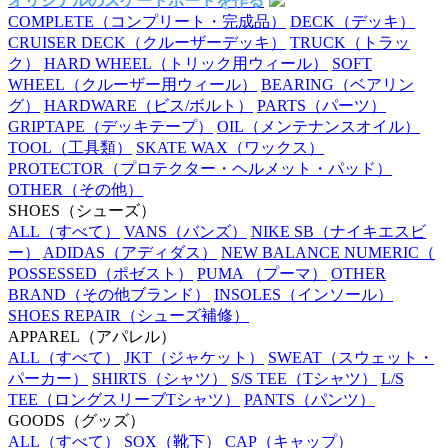
オリジナルのスケートボードを作る
COMPLETE
（コンプリート・完成品）
DECK
（デッキ）
CRUISER DECK
（クルーザーデッキ）
TRUCK
（トラッ
ク）
HARD WHEEL
（トリック用ウィール）
SOFT
WHEEL
（クルーザー用ウィール）
BEARING
（ベアリン
グ）
HARDWARE
（ビス/ボルト）
PARTS
（パーツ）
GRIPTAPE
（デッキテープ）
OIL
（メンテナンスオイル）
TOOL
（工具類）
SKATE WAX
（ワックス）
PROTECTOR
（プロテクター・ヘルメット・パッド）
OTHER
（その他）
SHOES
（シューズ）
ALL
（すべて）
VANS
（バンズ）
NIKE SB
（ナイキエスビ
ー）
ADIDAS
（アディダス）
NEW BALANCE NUMERIC
（
POSSESSED
（ポゼスト）
PUMA
（プーマ）
OTHER
BRAND
（その他ブランド）
INSOLES
（インソール）
SHOES REPAIR
（シューズ補修）
APPAREL
（アパレル）
ALL
（すべて）
JKT
（ジャケット）
SWEAT
（スウェット・
パーカー）
SHIRTS
（シャツ）
S/S TEE
（Tシャツ）
L/S
TEE
（ロングスリーブTシャツ）
PANTS
（パンツ）
GOODS
（グッズ）
ALL
（すべて）
SOX
（靴下）
CAP
（キャップ）