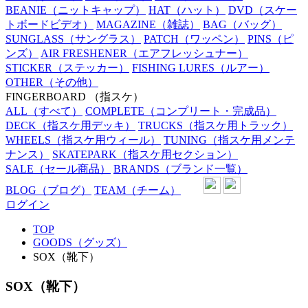
BEANIE
（ニットキャップ）
HAT
（ハット）
DVD
（スケー
トボードビデオ）
MAGAZINE
（雑誌）
BAG
（バッグ）
SUNGLASS
（サングラス）
PATCH
（ワッペン）
PINS
（ピ
ンズ）
AIR FRESHENER
（エアフレッシュナー）
STICKER
（ステッカー）
FISHING LURES
（ルアー）
OTHER
（その他）
FINGERBOARD
（指スケ）
ALL
（すべて）
COMPLETE
（コンプリート・完成品）
DECK
（指スケ用デッキ）
TRUCKS
（指スケ用トラック）
WHEELS
（指スケ用ウィール）
TUNING
（指スケ用メンテ
ナンス）
SKATEPARK
（指スケ用セクション）
SALE
（セール商品）
BRANDS
（ブランド一覧）
BLOG
（ブログ）
TEAM
（チーム）
ログイン
TOP
GOODS（グッズ）
SOX（靴下）
SOX（靴下）