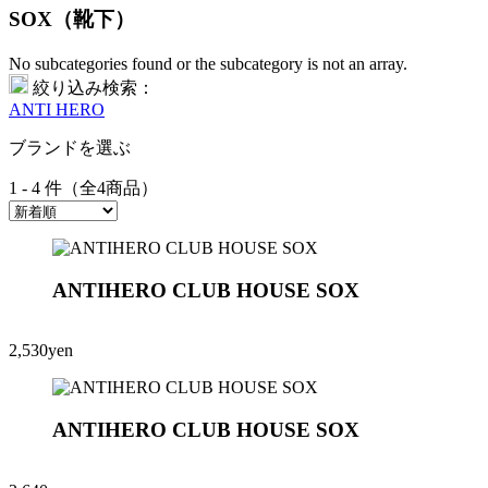
SOX（靴下）
No subcategories found or the subcategory is not an array.
絞り込み検索：
ANTI HERO
ブランドを選ぶ
1 - 4 件（全4商品）
ANTIHERO CLUB HOUSE SOX
2,530yen
ANTIHERO CLUB HOUSE SOX