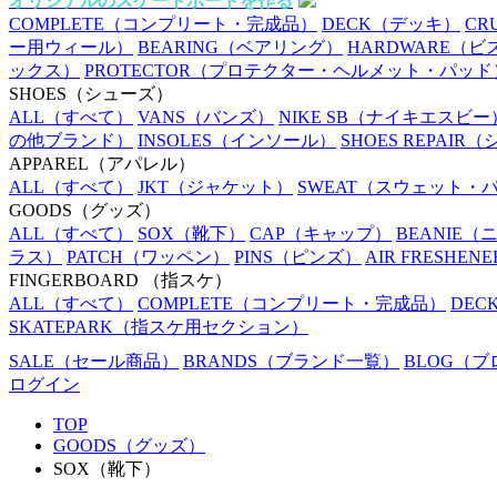
オリジナルのスケートボードを作る
COMPLETE
（コンプリート・完成品）
DECK
（デッキ）
CR
ー用ウィール）
BEARING
（ベアリング）
HARDWARE
（ビ
ックス）
PROTECTOR
（プロテクター・ヘルメット・パッド
SHOES
（シューズ）
ALL
（すべて）
VANS
（バンズ）
NIKE SB
（ナイキエスビー
の他ブランド）
INSOLES
（インソール）
SHOES REPAIR
（
APPAREL
（アパレル）
ALL
（すべて）
JKT
（ジャケット）
SWEAT
（スウェット・
GOODS
（グッズ）
ALL
（すべて）
SOX
（靴下）
CAP
（キャップ）
BEANIE
（
ラス）
PATCH
（ワッペン）
PINS
（ピンズ）
AIR FRESHENE
FINGERBOARD
（指スケ）
ALL
（すべて）
COMPLETE
（コンプリート・完成品）
DEC
SKATEPARK
（指スケ用セクション）
SALE
（セール商品）
BRANDS
（ブランド一覧）
BLOG
（ブ
ログイン
TOP
GOODS（グッズ）
SOX（靴下）