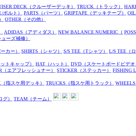
UISER DECK
（クルーザーデッキ）
TRUCK
（トラック）
HAR
ス/ボルト）
PARTS
（パーツ）
GRIPTAPE
（デッキテープ）
OIL
）
OTHER
（その他）
）
ADIDAS
（アディダス）
NEW BALANCE NUMERIC
（
POS
シューズ補修）
パーカー）
SHIRTS
（シャツ）
S/S TEE
（Tシャツ）
L/S TEE
（ロ
ニットキャップ）
HAT
（ハット）
DVD
（スケートボードビデオ
R
（エアフレッシュナー）
STICKER
（ステッカー）
FISHING 
K
（指スケ用デッキ）
TRUCKS
（指スケ用トラック）
WHEELS
ログ）
TEAM
（チーム）