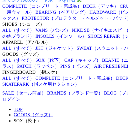
オリジナルのスケートボードを作る
COMPLETE
（コンプリート・完成品）
DECK
（デッキ）
CR
ー用ウィール）
BEARING
（ベアリング）
HARDWARE
（ビ
ックス）
PROTECTOR
（プロテクター・ヘルメット・パッド
SHOES
（シューズ）
ALL
（すべて）
VANS
（バンズ）
NIKE SB
（ナイキエスビー
の他ブランド）
INSOLES
（インソール）
SHOES REPAIR
（
APPAREL
（アパレル）
ALL
（すべて）
JKT
（ジャケット）
SWEAT
（スウェット・
GOODS
（グッズ）
ALL
（すべて）
SOX
（靴下）
CAP
（キャップ）
BEANIE
（
ラス）
PATCH
（ワッペン）
PINS
（ピンズ）
AIR FRESHENE
FINGERBOARD
（指スケ）
ALL
（すべて）
COMPLETE
（コンプリート・完成品）
DEC
SKATEPARK
（指スケ用セクション）
SALE
（セール商品）
BRANDS
（ブランド一覧）
BLOG
（ブ
ログイン
TOP
GOODS（グッズ）
SOX（靴下）