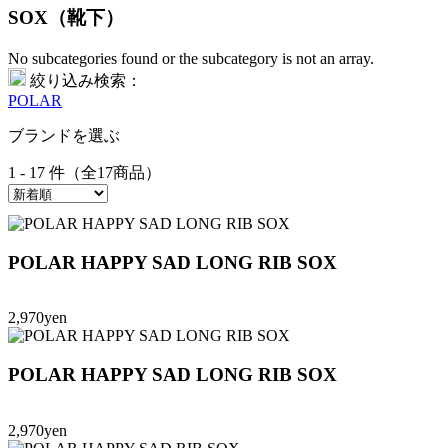
SOX（靴下）
No subcategories found or the subcategory is not an array.
絞り込み検索：
POLAR
ブランドを選ぶ
1 - 17 件（全17商品）
POLAR HAPPY SAD LONG RIB SOX
2,970yen
POLAR HAPPY SAD LONG RIB SOX
2,970yen