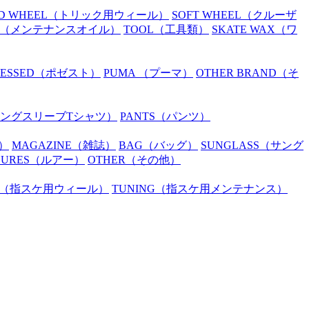
D WHEEL
（トリック用ウィール）
SOFT WHEEL
（クルーザ
（メンテナンスオイル）
TOOL
（工具類）
SKATE WAX
（ワ
SESSED
（ポゼスト）
PUMA
（プーマ）
OTHER BRAND
（そ
ングスリーブTシャツ）
PANTS
（パンツ）
）
MAGAZINE
（雑誌）
BAG
（バッグ）
SUNGLASS
（サング
LURES
（ルアー）
OTHER
（その他）
（指スケ用ウィール）
TUNING
（指スケ用メンテナンス）