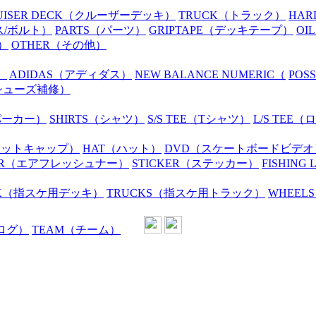
UISER DECK
（クルーザーデッキ）
TRUCK
（トラック）
HAR
ス/ボルト）
PARTS
（パーツ）
GRIPTAPE
（デッキテープ）
OIL
）
OTHER
（その他）
）
ADIDAS
（アディダス）
NEW BALANCE NUMERIC
（
POS
シューズ補修）
パーカー）
SHIRTS
（シャツ）
S/S TEE
（Tシャツ）
L/S TEE
（ロ
ニットキャップ）
HAT
（ハット）
DVD
（スケートボードビデオ
R
（エアフレッシュナー）
STICKER
（ステッカー）
FISHING 
K
（指スケ用デッキ）
TRUCKS
（指スケ用トラック）
WHEELS
ログ）
TEAM
（チーム）