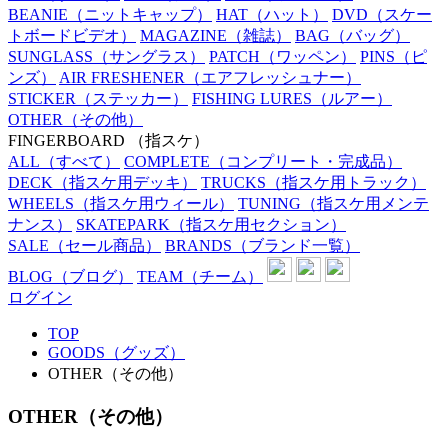
BEANIE
（ニットキャップ）
HAT
（ハット）
DVD
（スケー
トボードビデオ）
MAGAZINE
（雑誌）
BAG
（バッグ）
SUNGLASS
（サングラス）
PATCH
（ワッペン）
PINS
（ピ
ンズ）
AIR FRESHENER
（エアフレッシュナー）
STICKER
（ステッカー）
FISHING LURES
（ルアー）
OTHER
（その他）
FINGERBOARD
（指スケ）
ALL
（すべて）
COMPLETE
（コンプリート・完成品）
DECK
（指スケ用デッキ）
TRUCKS
（指スケ用トラック）
WHEELS
（指スケ用ウィール）
TUNING
（指スケ用メンテ
ナンス）
SKATEPARK
（指スケ用セクション）
SALE
（セール商品）
BRANDS
（ブランド一覧）
BLOG
（ブログ）
TEAM
（チーム）
ログイン
TOP
GOODS（グッズ）
OTHER（その他）
OTHER（その他）