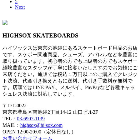
5
Next
HIGHSOX SKATEBOARDS
ハイソックスは東京の池袋にあるスケートボード用品のお店
です。スケボー関連商品、シューズ、アパレルなどを豊富に
取り扱っています。初心者の方でも上級者の方でもスケボー
経験豊富なスタッフが丁寧に接客いたしますのでお気軽にご
来店ください。通販では税込１万円以上のご購入でクレジッ
ト決済、代金引き換えともに送料、代引き手数料が無料で
す。店頭ではLINE PAY、メルペイ、PayPayなど各種キャッ
シュレス決済に対応しています。
〒171-0022
東京都豊島区南池袋2丁目14-12 山口ビル2F
TEL：
03-6907-1139
MAIL：
highsox@hi-sox.com
OPEN
12:00-20:00（定休日なし）
お問い合わせフォーム