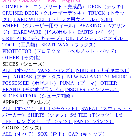
オリジナルのスケートボードを作る
COMPLETE
（コンプリート・完成品）
DECK
（デッキ）
CRUISER DECK
（クルーザーデッキ）
TRUCK
（トラッ
ク）
HARD WHEEL
（トリック用ウィール）
SOFT
WHEEL
（クルーザー用ウィール）
BEARING
（ベアリン
グ）
HARDWARE
（ビス/ボルト）
PARTS
（パーツ）
GRIPTAPE
（デッキテープ）
OIL
（メンテナンスオイル）
TOOL
（工具類）
SKATE WAX
（ワックス）
PROTECTOR
（プロテクター・ヘルメット・パッド）
OTHER
（その他）
SHOES
（シューズ）
ALL
（すべて）
VANS
（バンズ）
NIKE SB
（ナイキエスビ
ー）
ADIDAS
（アディダス）
NEW BALANCE NUMERIC
（
POSSESSED
（ポゼスト）
PUMA
（プーマ）
OTHER
BRAND
（その他ブランド）
INSOLES
（インソール）
SHOES REPAIR
（シューズ補修）
APPAREL
（アパレル）
ALL
（すべて）
JKT
（ジャケット）
SWEAT
（スウェット・
パーカー）
SHIRTS
（シャツ）
S/S TEE
（Tシャツ）
L/S
TEE
（ロングスリーブTシャツ）
PANTS
（パンツ）
GOODS
（グッズ）
ALL
（すべて）
SOX
（靴下）
CAP
（キャップ）