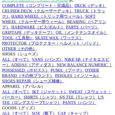
オリジナルのスケートボードを作る
COMPLETE
（コンプリート・完成品）
DECK
（デッキ）
CRUISER DECK
（クルーザーデッキ）
TRUCK
（トラッ
ク）
HARD WHEEL
（トリック用ウィール）
SOFT
WHEEL
（クルーザー用ウィール）
BEARING
（ベアリン
グ）
HARDWARE
（ビス/ボルト）
PARTS
（パーツ）
GRIPTAPE
（デッキテープ）
OIL
（メンテナンスオイル）
TOOL
（工具類）
SKATE WAX
（ワックス）
PROTECTOR
（プロテクター・ヘルメット・パッド）
OTHER
（その他）
SHOES
（シューズ）
ALL
（すべて）
VANS
（バンズ）
NIKE SB
（ナイキエスビ
ー）
ADIDAS
（アディダス）
NEW BALANCE NUMERIC
（
POSSESSED
（ポゼスト）
PUMA
（プーマ）
OTHER
BRAND
（その他ブランド）
INSOLES
（インソール）
SHOES REPAIR
（シューズ補修）
APPAREL
（アパレル）
ALL
（すべて）
JKT
（ジャケット）
SWEAT
（スウェット・
パーカー）
SHIRTS
（シャツ）
S/S TEE
（Tシャツ）
L/S
TEE
（ロングスリーブTシャツ）
PANTS
（パンツ）
GOODS
（グッズ）
ALL
（すべて）
SOX
（靴下）
CAP
（キャップ）