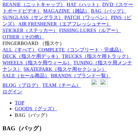
BEANIE
（ニットキャップ）
HAT
（ハット）
DVD
（スケー
トボードビデオ）
MAGAZINE
（雑誌）
BAG
（バッグ）
SUNGLASS
（サングラス）
PATCH
（ワッペン）
PINS
（ピ
ンズ）
AIR FRESHENER
（エアフレッシュナー）
STICKER
（ステッカー）
FISHING LURES
（ルアー）
OTHER
（その他）
FINGERBOARD
（指スケ）
ALL
（すべて）
COMPLETE
（コンプリート・完成品）
DECK
（指スケ用デッキ）
TRUCKS
（指スケ用トラック）
WHEELS
（指スケ用ウィール）
TUNING
（指スケ用メンテ
ナンス）
SKATEPARK
（指スケ用セクション）
SALE
（セール商品）
BRANDS
（ブランド一覧）
BLOG
（ブログ）
TEAM
（チーム）
ログイン
TOP
GOODS（グッズ）
BAG（バッグ）
BAG（バッグ）