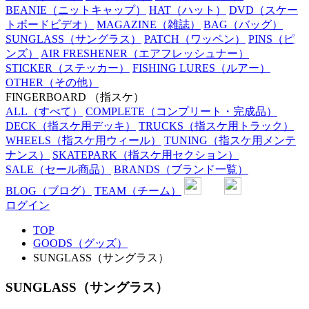
BEANIE
（ニットキャップ）
HAT
（ハット）
DVD
（スケー
トボードビデオ）
MAGAZINE
（雑誌）
BAG
（バッグ）
SUNGLASS
（サングラス）
PATCH
（ワッペン）
PINS
（ピ
ンズ）
AIR FRESHENER
（エアフレッシュナー）
STICKER
（ステッカー）
FISHING LURES
（ルアー）
OTHER
（その他）
FINGERBOARD
（指スケ）
ALL
（すべて）
COMPLETE
（コンプリート・完成品）
DECK
（指スケ用デッキ）
TRUCKS
（指スケ用トラック）
WHEELS
（指スケ用ウィール）
TUNING
（指スケ用メンテ
ナンス）
SKATEPARK
（指スケ用セクション）
SALE
（セール商品）
BRANDS
（ブランド一覧）
BLOG
（ブログ）
TEAM
（チーム）
ログイン
TOP
GOODS（グッズ）
SUNGLASS（サングラス）
SUNGLASS（サングラス）