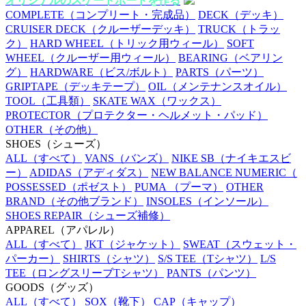
オリジナルのスケートボードを作る
COMPLETE
（コンプリート・完成品）
DECK
（デッキ）
CRUISER DECK
（クルーザーデッキ）
TRUCK
（トラッ
ク）
HARD WHEEL
（トリック用ウィール）
SOFT
WHEEL
（クルーザー用ウィール）
BEARING
（ベアリン
グ）
HARDWARE
（ビス/ボルト）
PARTS
（パーツ）
GRIPTAPE
（デッキテープ）
OIL
（メンテナンスオイル）
TOOL
（工具類）
SKATE WAX
（ワックス）
PROTECTOR
（プロテクター・ヘルメット・パッド）
OTHER
（その他）
SHOES
（シューズ）
ALL
（すべて）
VANS
（バンズ）
NIKE SB
（ナイキエスビ
ー）
ADIDAS
（アディダス）
NEW BALANCE NUMERIC
（
POSSESSED
（ポゼスト）
PUMA
（プーマ）
OTHER
BRAND
（その他ブランド）
INSOLES
（インソール）
SHOES REPAIR
（シューズ補修）
APPAREL
（アパレル）
ALL
（すべて）
JKT
（ジャケット）
SWEAT
（スウェット・
パーカー）
SHIRTS
（シャツ）
S/S TEE
（Tシャツ）
L/S
TEE
（ロングスリーブTシャツ）
PANTS
（パンツ）
GOODS
（グッズ）
ALL
（すべて）
SOX
（靴下）
CAP
（キャップ）