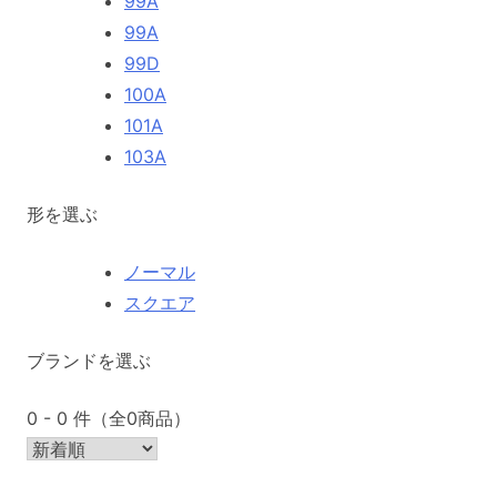
99A
99A
99D
100A
101A
103A
形を選ぶ
ノーマル
スクエア
ブランドを選ぶ
0 - 0 件（全0商品）