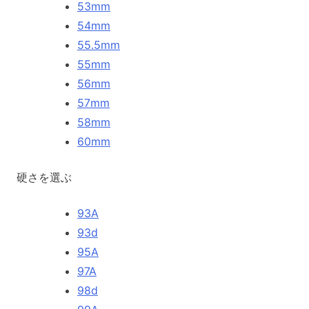
53mm
54mm
55.5mm
55mm
56mm
57mm
58mm
60mm
硬さを選ぶ
93A
93d
95A
97A
98d