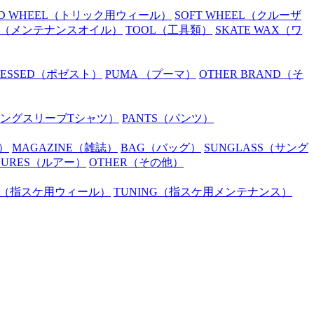
D WHEEL
（トリック用ウィール）
SOFT WHEEL
（クルーザ
（メンテナンスオイル）
TOOL
（工具類）
SKATE WAX
（ワ
SESSED
（ポゼスト）
PUMA
（プーマ）
OTHER BRAND
（そ
ングスリーブTシャツ）
PANTS
（パンツ）
）
MAGAZINE
（雑誌）
BAG
（バッグ）
SUNGLASS
（サング
LURES
（ルアー）
OTHER
（その他）
（指スケ用ウィール）
TUNING
（指スケ用メンテナンス）