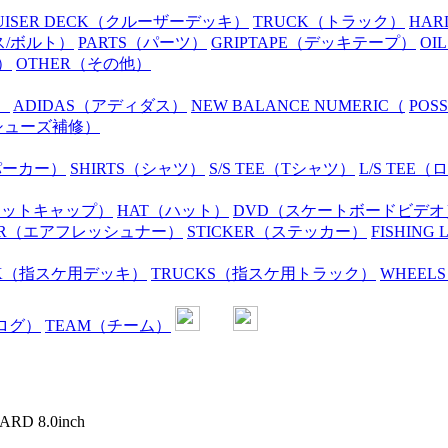
UISER DECK
（クルーザーデッキ）
TRUCK
（トラック）
HAR
ス/ボルト）
PARTS
（パーツ）
GRIPTAPE
（デッキテープ）
OIL
）
OTHER
（その他）
）
ADIDAS
（アディダス）
NEW BALANCE NUMERIC
（
POS
シューズ補修）
パーカー）
SHIRTS
（シャツ）
S/S TEE
（Tシャツ）
L/S TEE
（ロ
ニットキャップ）
HAT
（ハット）
DVD
（スケートボードビデオ
R
（エアフレッシュナー）
STICKER
（ステッカー）
FISHING 
K
（指スケ用デッキ）
TRUCKS
（指スケ用トラック）
WHEELS
ログ）
TEAM
（チーム）
RD 8.0inch