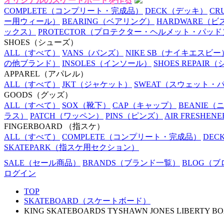
オリジナルのスケートボードを作る
COMPLETE
（コンプリート・完成品）
DECK
（デッキ）
CR
ー用ウィール）
BEARING
（ベアリング）
HARDWARE
（ビ
ックス）
PROTECTOR
（プロテクター・ヘルメット・パッド
SHOES
（シューズ）
ALL
（すべて）
VANS
（バンズ）
NIKE SB
（ナイキエスビー
の他ブランド）
INSOLES
（インソール）
SHOES REPAIR
（
APPAREL
（アパレル）
ALL
（すべて）
JKT
（ジャケット）
SWEAT
（スウェット・
GOODS
（グッズ）
ALL
（すべて）
SOX
（靴下）
CAP
（キャップ）
BEANIE
（
ラス）
PATCH
（ワッペン）
PINS
（ピンズ）
AIR FRESHENE
FINGERBOARD
（指スケ）
ALL
（すべて）
COMPLETE
（コンプリート・完成品）
DEC
SKATEPARK
（指スケ用セクション）
SALE
（セール商品）
BRANDS
（ブランド一覧）
BLOG
（ブ
ログイン
TOP
SKATEBOARD（スケートボード）
KING SKATEBOARDS TYSHAWN JONES LIBERTY BOA