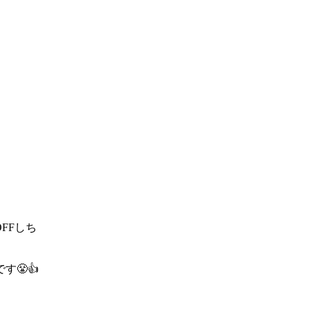
FFしち
😤👍