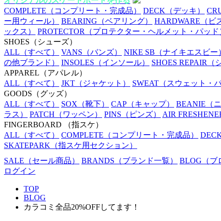
オリジナルのスケートボードを作る
COMPLETE
（コンプリート・完成品）
DECK
（デッキ）
CR
ー用ウィール）
BEARING
（ベアリング）
HARDWARE
（ビ
ックス）
PROTECTOR
（プロテクター・ヘルメット・パッド
SHOES
（シューズ）
ALL
（すべて）
VANS
（バンズ）
NIKE SB
（ナイキエスビー
の他ブランド）
INSOLES
（インソール）
SHOES REPAIR
（
APPAREL
（アパレル）
ALL
（すべて）
JKT
（ジャケット）
SWEAT
（スウェット・
GOODS
（グッズ）
ALL
（すべて）
SOX
（靴下）
CAP
（キャップ）
BEANIE
（
ラス）
PATCH
（ワッペン）
PINS
（ピンズ）
AIR FRESHENE
FINGERBOARD
（指スケ）
ALL
（すべて）
COMPLETE
（コンプリート・完成品）
DEC
SKATEPARK
（指スケ用セクション）
SALE
（セール商品）
BRANDS
（ブランド一覧）
BLOG
（ブ
ログイン
TOP
BLOG
カラコミ全品20%OFFしてます！