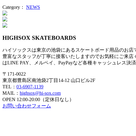
Category：
NEWS
投
稿
ナ
HIGHSOX SKATEBOARDS
ビ
ハイソックスは東京の池袋にあるスケートボード用品のお店
ゲ
豊富なスタッフが丁寧に接客いたしますのでお気軽にご来店
ー
はLINE PAY、メルペイ、PayPayなど各種キャッシュレス
シ
〒171-0022
東京都豊島区南池袋2丁目14-12 山口ビル2F
ョ
TEL：
03-6907-1139
ン
MAIL：
highsox@hi-sox.com
OPEN
12:00-20:00（定休日なし）
お問い合わせフォーム