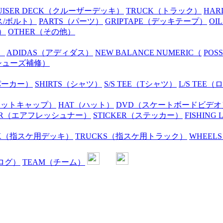
UISER DECK
（クルーザーデッキ）
TRUCK
（トラック）
HAR
ス/ボルト）
PARTS
（パーツ）
GRIPTAPE
（デッキテープ）
OIL
）
OTHER
（その他）
）
ADIDAS
（アディダス）
NEW BALANCE NUMERIC
（
POS
シューズ補修）
パーカー）
SHIRTS
（シャツ）
S/S TEE
（Tシャツ）
L/S TEE
（ロ
ニットキャップ）
HAT
（ハット）
DVD
（スケートボードビデオ
R
（エアフレッシュナー）
STICKER
（ステッカー）
FISHING 
K
（指スケ用デッキ）
TRUCKS
（指スケ用トラック）
WHEELS
ログ）
TEAM
（チーム）