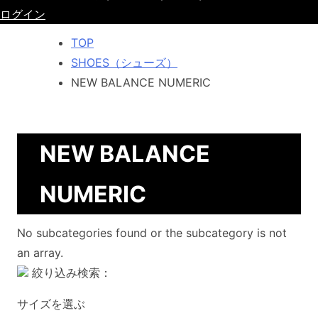
ログイン
TOP
SHOES（シューズ）
NEW BALANCE NUMERIC
NEW BALANCE
NUMERIC
No subcategories found or the subcategory is not
an array.
絞り込み検索：
サイズを選ぶ