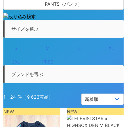
PANTS（パンツ）
絞り込み検索：
サイズを選ぶ
S
M
L
XL
2XL
FREE
ブランドを選ぶ
1 - 24 件（全623商品）
NEW
NEW