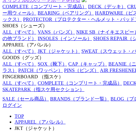
オリジナルのスケートボードを作る
COMPLETE
（コンプリート・完成品）
DECK
（デッキ）
CR
ー用ウィール）
BEARING
（ベアリング）
HARDWARE
（ビ
ックス）
PROTECTOR
（プロテクター・ヘルメット・パッド
SHOES
（シューズ）
ALL
（すべて）
VANS
（バンズ）
NIKE SB
（ナイキエスビー
の他ブランド）
INSOLES
（インソール）
SHOES REPAIR
（
APPAREL
（アパレル）
ALL
（すべて）
JKT
（ジャケット）
SWEAT
（スウェット・
GOODS
（グッズ）
ALL
（すべて）
SOX
（靴下）
CAP
（キャップ）
BEANIE
（
ラス）
PATCH
（ワッペン）
PINS
（ピンズ）
AIR FRESHENE
FINGERBOARD
（指スケ）
ALL
（すべて）
COMPLETE
（コンプリート・完成品）
DEC
SKATEPARK
（指スケ用セクション）
SALE
（セール商品）
BRANDS
（ブランド一覧）
BLOG
（ブ
ログイン
TOP
APPAREL（アパレル）
JKT（ジャケット）