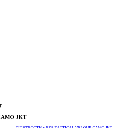
CAMO JKT
TIGHTBOOTH x BES TACTICAL VELOUR CAMO JKT