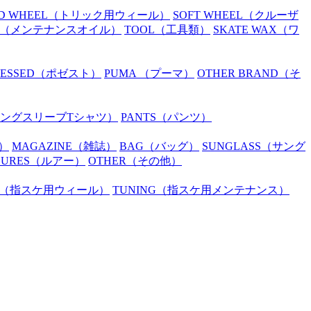
D WHEEL
（トリック用ウィール）
SOFT WHEEL
（クルーザ
（メンテナンスオイル）
TOOL
（工具類）
SKATE WAX
（ワ
SESSED
（ポゼスト）
PUMA
（プーマ）
OTHER BRAND
（そ
ングスリーブTシャツ）
PANTS
（パンツ）
）
MAGAZINE
（雑誌）
BAG
（バッグ）
SUNGLASS
（サング
LURES
（ルアー）
OTHER
（その他）
（指スケ用ウィール）
TUNING
（指スケ用メンテナンス）