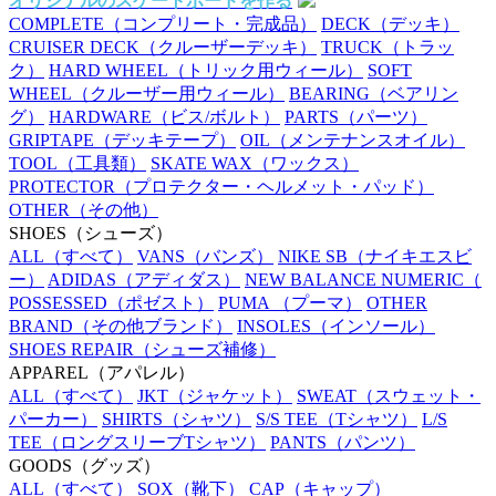
オリジナルのスケートボードを作る
COMPLETE
（コンプリート・完成品）
DECK
（デッキ）
CRUISER DECK
（クルーザーデッキ）
TRUCK
（トラッ
ク）
HARD WHEEL
（トリック用ウィール）
SOFT
WHEEL
（クルーザー用ウィール）
BEARING
（ベアリン
グ）
HARDWARE
（ビス/ボルト）
PARTS
（パーツ）
GRIPTAPE
（デッキテープ）
OIL
（メンテナンスオイル）
TOOL
（工具類）
SKATE WAX
（ワックス）
PROTECTOR
（プロテクター・ヘルメット・パッド）
OTHER
（その他）
SHOES
（シューズ）
ALL
（すべて）
VANS
（バンズ）
NIKE SB
（ナイキエスビ
ー）
ADIDAS
（アディダス）
NEW BALANCE NUMERIC
（
POSSESSED
（ポゼスト）
PUMA
（プーマ）
OTHER
BRAND
（その他ブランド）
INSOLES
（インソール）
SHOES REPAIR
（シューズ補修）
APPAREL
（アパレル）
ALL
（すべて）
JKT
（ジャケット）
SWEAT
（スウェット・
パーカー）
SHIRTS
（シャツ）
S/S TEE
（Tシャツ）
L/S
TEE
（ロングスリーブTシャツ）
PANTS
（パンツ）
GOODS
（グッズ）
ALL
（すべて）
SOX
（靴下）
CAP
（キャップ）