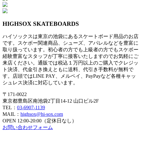
HIGHSOX SKATEBOARDS
ハイソックスは東京の池袋にあるスケートボード用品のお店
です。スケボー関連商品、シューズ、アパレルなどを豊富に
取り扱っています。初心者の方でも上級者の方でもスケボー
経験豊富なスタッフが丁寧に接客いたしますのでお気軽にご
来店ください。通販では税込１万円以上のご購入でクレジッ
ト決済、代金引き換えともに送料、代引き手数料が無料で
す。店頭ではLINE PAY、メルペイ、PayPayなど各種キャッ
シュレス決済に対応しています。
〒171-0022
東京都豊島区南池袋2丁目14-12 山口ビル2F
TEL：
03-6907-1139
MAIL：
highsox@hi-sox.com
OPEN
12:00-20:00（定休日なし）
お問い合わせフォーム