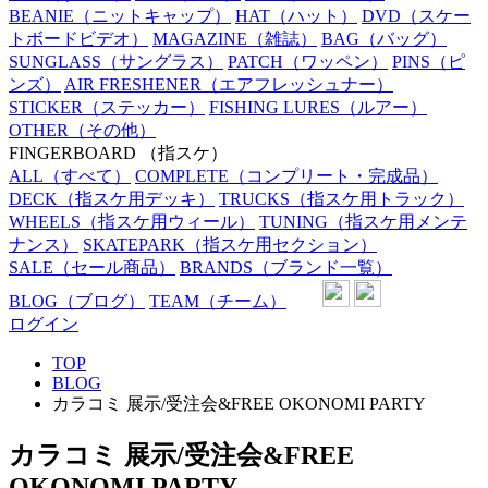
BEANIE
（ニットキャップ）
HAT
（ハット）
DVD
（スケー
トボードビデオ）
MAGAZINE
（雑誌）
BAG
（バッグ）
SUNGLASS
（サングラス）
PATCH
（ワッペン）
PINS
（ピ
ンズ）
AIR FRESHENER
（エアフレッシュナー）
STICKER
（ステッカー）
FISHING LURES
（ルアー）
OTHER
（その他）
FINGERBOARD
（指スケ）
ALL
（すべて）
COMPLETE
（コンプリート・完成品）
DECK
（指スケ用デッキ）
TRUCKS
（指スケ用トラック）
WHEELS
（指スケ用ウィール）
TUNING
（指スケ用メンテ
ナンス）
SKATEPARK
（指スケ用セクション）
SALE
（セール商品）
BRANDS
（ブランド一覧）
BLOG
（ブログ）
TEAM
（チーム）
ログイン
TOP
BLOG
カラコミ 展示/受注会&FREE OKONOMI PARTY
カラコミ 展示/受注会&FREE
OKONOMI PARTY