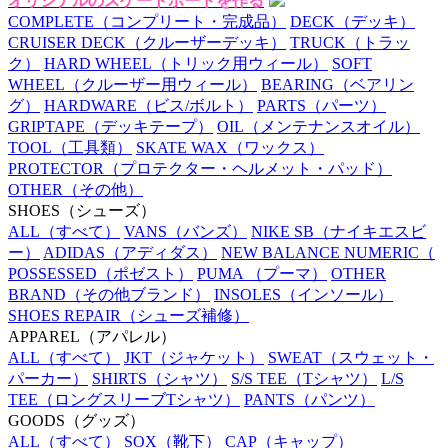
オリジナルのスケートボードを作る
COMPLETE
（コンプリート・完成品）
DECK
（デッキ）
CRUISER DECK
（クルーザーデッキ）
TRUCK
（トラッ
ク）
HARD WHEEL
（トリック用ウィール）
SOFT
WHEEL
（クルーザー用ウィール）
BEARING
（ベアリン
グ）
HARDWARE
（ビス/ボルト）
PARTS
（パーツ）
GRIPTAPE
（デッキテープ）
OIL
（メンテナンスオイル）
TOOL
（工具類）
SKATE WAX
（ワックス）
PROTECTOR
（プロテクター・ヘルメット・パッド）
OTHER
（その他）
SHOES
（シューズ）
ALL
（すべて）
VANS
（バンズ）
NIKE SB
（ナイキエスビ
ー）
ADIDAS
（アディダス）
NEW BALANCE NUMERIC
（
POSSESSED
（ポゼスト）
PUMA
（プーマ）
OTHER
BRAND
（その他ブランド）
INSOLES
（インソール）
SHOES REPAIR
（シューズ補修）
APPAREL
（アパレル）
ALL
（すべて）
JKT
（ジャケット）
SWEAT
（スウェット・
パーカー）
SHIRTS
（シャツ）
S/S TEE
（Tシャツ）
L/S
TEE
（ロングスリーブTシャツ）
PANTS
（パンツ）
GOODS
（グッズ）
ALL
（すべて）
SOX
（靴下）
CAP
（キャップ）