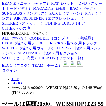
BEANIE
（ニットキャップ）
HAT
（ハット）
DVD
（スケー
トボードビデオ）
MAGAZINE
（雑誌）
BAG
（バッグ）
SUNGLASS
（サングラス）
PATCH
（ワッペン）
PINS
（ピ
ンズ）
AIR FRESHENER
（エアフレッシュナー）
STICKER
（ステッカー）
FISHING LURES
（ルアー）
OTHER
（その他）
FINGERBOARD
（指スケ）
ALL
（すべて）
COMPLETE
（コンプリート・完成品）
DECK
（指スケ用デッキ）
TRUCKS
（指スケ用トラック）
WHEELS
（指スケ用ウィール）
TUNING
（指スケ用メンテ
ナンス）
SKATEPARK
（指スケ用セクション）
SALE
（セール商品）
BRANDS
（ブランド一覧）
BLOG
（ブログ）
TEAM
（チーム）
ログイン
TOP
BLOG
セールは店頭20:00、WEBSHOPは23:59まで！奇跡物件
(TKのススメ)
セールは店頭20:00、WEBSHOPは23:59