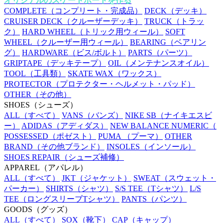
オリジナルのスケートボードを作る
COMPLETE
（コンプリート・完成品）
DECK
（デッキ）
CRUISER DECK
（クルーザーデッキ）
TRUCK
（トラッ
ク）
HARD WHEEL
（トリック用ウィール）
SOFT
WHEEL
（クルーザー用ウィール）
BEARING
（ベアリン
グ）
HARDWARE
（ビス/ボルト）
PARTS
（パーツ）
GRIPTAPE
（デッキテープ）
OIL
（メンテナンスオイル）
TOOL
（工具類）
SKATE WAX
（ワックス）
PROTECTOR
（プロテクター・ヘルメット・パッド）
OTHER
（その他）
SHOES
（シューズ）
ALL
（すべて）
VANS
（バンズ）
NIKE SB
（ナイキエスビ
ー）
ADIDAS
（アディダス）
NEW BALANCE NUMERIC
（
POSSESSED
（ポゼスト）
PUMA
（プーマ）
OTHER
BRAND
（その他ブランド）
INSOLES
（インソール）
SHOES REPAIR
（シューズ補修）
APPAREL
（アパレル）
ALL
（すべて）
JKT
（ジャケット）
SWEAT
（スウェット・
パーカー）
SHIRTS
（シャツ）
S/S TEE
（Tシャツ）
L/S
TEE
（ロングスリーブTシャツ）
PANTS
（パンツ）
GOODS
（グッズ）
ALL
（すべて）
SOX
（靴下）
CAP
（キャップ）