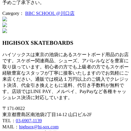
予めご了承下さい。
Category：
BBC SCHOOL @川口店
投
稿
ナ
HIGHSOX SKATEBOARDS
ビ
ハイソックスは東京の池袋にあるスケートボード用品のお店
ゲ
です。スケボー関連商品、シューズ、アパレルなどを豊富に
ー
取り扱っています。初心者の方でも上級者の方でもスケボー
経験豊富なスタッフが丁寧に接客いたしますのでお気軽にご
シ
来店ください。通販では税込１万円以上のご購入でクレジッ
ト決済、代金引き換えともに送料、代引き手数料が無料で
ョ
す。店頭ではLINE PAY、メルペイ、PayPayなど各種キャッ
ン
シュレス決済に対応しています。
〒171-0022
東京都豊島区南池袋2丁目14-12 山口ビル2F
TEL：
03-6907-1139
MAIL：
highsox@hi-sox.com