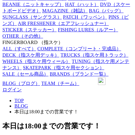
BEANIE
（ニットキャップ）
HAT
（ハット）
DVD
（スケー
トボードビデオ）
MAGAZINE
（雑誌）
BAG
（バッグ）
SUNGLASS
（サングラス）
PATCH
（ワッペン）
PINS
（ピ
ンズ）
AIR FRESHENER
（エアフレッシュナー）
STICKER
（ステッカー）
FISHING LURES
（ルアー）
OTHER
（その他）
FINGERBOARD
（指スケ）
ALL
（すべて）
COMPLETE
（コンプリート・完成品）
DECK
（指スケ用デッキ）
TRUCKS
（指スケ用トラック）
WHEELS
（指スケ用ウィール）
TUNING
（指スケ用メンテ
ナンス）
SKATEPARK
（指スケ用セクション）
SALE
（セール商品）
BRANDS
（ブランド一覧）
BLOG
（ブログ）
TEAM
（チーム）
ログイン
TOP
BLOG
本日は18:00までの営業です！
本日は18:00までの営業です！