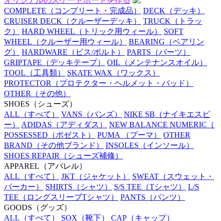
オリジナルのスケートボードを作る
COMPLETE
（コンプリート・完成品）
DECK
（デッキ）
CRUISER DECK
（クルーザーデッキ）
TRUCK
（トラッ
ク）
HARD WHEEL
（トリック用ウィール）
SOFT
WHEEL
（クルーザー用ウィール）
BEARING
（ベアリン
グ）
HARDWARE
（ビス/ボルト）
PARTS
（パーツ）
GRIPTAPE
（デッキテープ）
OIL
（メンテナンスオイル）
TOOL
（工具類）
SKATE WAX
（ワックス）
PROTECTOR
（プロテクター・ヘルメット・パッド）
OTHER
（その他）
SHOES
（シューズ）
ALL
（すべて）
VANS
（バンズ）
NIKE SB
（ナイキエスビ
ー）
ADIDAS
（アディダス）
NEW BALANCE NUMERIC
（
POSSESSED
（ポゼスト）
PUMA
（プーマ）
OTHER
BRAND
（その他ブランド）
INSOLES
（インソール）
SHOES REPAIR
（シューズ補修）
APPAREL
（アパレル）
ALL
（すべて）
JKT
（ジャケット）
SWEAT
（スウェット・
パーカー）
SHIRTS
（シャツ）
S/S TEE
（Tシャツ）
L/S
TEE
（ロングスリーブTシャツ）
PANTS
（パンツ）
GOODS
（グッズ）
ALL
（すべて）
SOX
（靴下）
CAP
（キャップ）