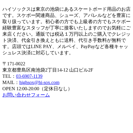
ビ
ハイソックスは東京の池袋にあるスケートボード用品のお店
ゲ
です。スケボー関連商品、シューズ、アパレルなどを豊富に
ー
取り扱っています。初心者の方でも上級者の方でもスケボー
経験豊富なスタッフが丁寧に接客いたしますのでお気軽にご
シ
来店ください。通販では税込１万円以上のご購入でクレジッ
ト決済、代金引き換えともに送料、代引き手数料が無料で
ョ
す。店頭ではLINE PAY、メルペイ、PayPayなど各種キャッ
ン
シュレス決済に対応しています。
〒171-0022
東京都豊島区南池袋2丁目14-12 山口ビル2F
TEL：
03-6907-1139
MAIL：
highsox@hi-sox.com
OPEN
12:00-20:00（定休日なし）
お問い合わせフォーム