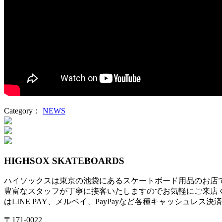
Category：
NEWS
投
稿
ナ
HIGHSOX SKATEBOARDS
ビ
ハイソックスは東京の池袋にあるスケートボード用品のお店
ゲ
豊富なスタッフが丁寧に接客いたしますのでお気軽にご来店
ー
はLINE PAY、メルペイ、PayPayなど各種キャッシュレス
シ
〒171-0022