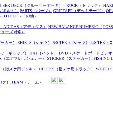
UISER DECK
（クルーザーデッキ）
TRUCK
（トラック）
HAR
ス/ボルト）
PARTS
（パーツ）
GRIPTAPE
（デッキテープ）
OIL
）
OTHER
（その他）
）
ADIDAS
（アディダス）
NEW BALANCE NUMERIC
（
POS
シューズ補修）
パーカー）
SHIRTS
（シャツ）
S/S TEE
（Tシャツ）
L/S TEE
（ロ
ニットキャップ）
HAT
（ハット）
DVD
（スケートボードビデオ
R
（エアフレッシュナー）
STICKER
（ステッカー）
FISHING 
K
（指スケ用デッキ）
TRUCKS
（指スケ用トラック）
WHEELS
ログ）
TEAM
（チーム）