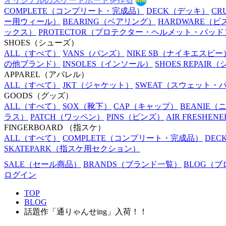
オリジナルのスケートボードを作る
COMPLETE
（コンプリート・完成品）
DECK
（デッキ）
CR
ー用ウィール）
BEARING
（ベアリング）
HARDWARE
（ビ
ックス）
PROTECTOR
（プロテクター・ヘルメット・パッド
SHOES
（シューズ）
ALL
（すべて）
VANS
（バンズ）
NIKE SB
（ナイキエスビー
の他ブランド）
INSOLES
（インソール）
SHOES REPAIR
（
APPAREL
（アパレル）
ALL
（すべて）
JKT
（ジャケット）
SWEAT
（スウェット・
GOODS
（グッズ）
ALL
（すべて）
SOX
（靴下）
CAP
（キャップ）
BEANIE
（
ラス）
PATCH
（ワッペン）
PINS
（ピンズ）
AIR FRESHENE
FINGERBOARD
（指スケ）
ALL
（すべて）
COMPLETE
（コンプリート・完成品）
DEC
SKATEPARK
（指スケ用セクション）
SALE
（セール商品）
BRANDS
（ブランド一覧）
BLOG
（ブ
ログイン
TOP
BLOG
話題作「通りゃんせing」入荷！！