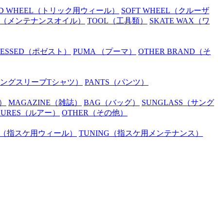
D WHEEL
（トリック用ウィール）
SOFT WHEEL
（クルーザ
（メンテナンスオイル）
TOOL
（工具類）
SKATE WAX
（ワ
SESSED
（ポゼスト）
PUMA
（プーマ）
OTHER BRAND
（そ
ングスリーブTシャツ）
PANTS
（パンツ）
）
MAGAZINE
（雑誌）
BAG
（バッグ）
SUNGLASS
（サング
LURES
（ルアー）
OTHER
（その他）
（指スケ用ウィール）
TUNING
（指スケ用メンテナンス）