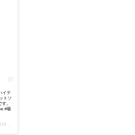
のハイテ
カットソ
です。
ee #吸
20am PDT