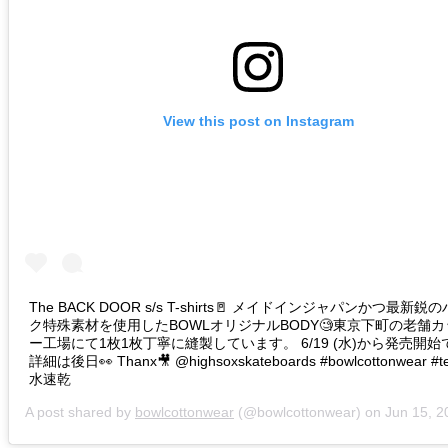
View this post on Instagram
The BACK DOOR s/s T-shirts🚪 メイドインジャパンかつ最新鋭
ク特殊素材を使用したBOWLオリジナルBODY🧐東京下町の老舗
ー工場にて1枚1枚丁寧に縫製しています。 6/19 (水)から発売開始
詳細は後日👀 Thanx🎥 @highsoxskateboards #bowlcottonwear #t
水速乾
A post shared by
bowlcottonwear
(@bowlcottonwear) on
Jun 15, 2019 at 4: