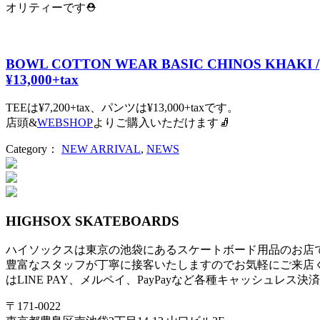
オリティーです⛑
BOWL COTTON WEAR BASIC CHINOS KHAKI /
¥13,000+tax
TEEは¥7,200+tax、パンツは¥13,000+taxです。
店頭&
WEBSHOP
よりご購入いただけます🧦
Category：
NEW ARRIVAL
,
NEWS
投
稿
ナ
HIGHSOX SKATEBOARDS
ビ
ハイソックスは東京の池袋にあるスケートボード用品のお店
ゲ
豊富なスタッフが丁寧に接客いたしますのでお気軽にご来店
ー
はLINE PAY、メルペイ、PayPayなど各種キャッシュレス
シ
〒171-0022