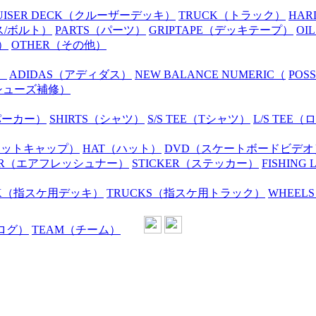
UISER DECK
（クルーザーデッキ）
TRUCK
（トラック）
HAR
ス/ボルト）
PARTS
（パーツ）
GRIPTAPE
（デッキテープ）
OIL
）
OTHER
（その他）
）
ADIDAS
（アディダス）
NEW BALANCE NUMERIC
（
POS
シューズ補修）
パーカー）
SHIRTS
（シャツ）
S/S TEE
（Tシャツ）
L/S TEE
（ロ
ニットキャップ）
HAT
（ハット）
DVD
（スケートボードビデオ
R
（エアフレッシュナー）
STICKER
（ステッカー）
FISHING 
K
（指スケ用デッキ）
TRUCKS
（指スケ用トラック）
WHEELS
ログ）
TEAM
（チーム）