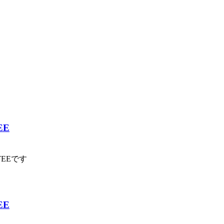
EE
EEです
EE