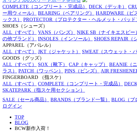
オリジナルのスケートボードを作る
COMPLETE
（コンプリート・完成品）
DECK
（デッキ）
CR
ー用ウィール）
BEARING
（ベアリング）
HARDWARE
（ビ
ックス）
PROTECTOR
（プロテクター・ヘルメット・パッド
SHOES
（シューズ）
ALL
（すべて）
VANS
（バンズ）
NIKE SB
（ナイキエスビー
の他ブランド）
INSOLES
（インソール）
SHOES REPAIR
（
APPAREL
（アパレル）
ALL
（すべて）
JKT
（ジャケット）
SWEAT
（スウェット・
GOODS
（グッズ）
ALL
（すべて）
SOX
（靴下）
CAP
（キャップ）
BEANIE
（
ラス）
PATCH
（ワッペン）
PINS
（ピンズ）
AIR FRESHENE
FINGERBOARD
（指スケ）
ALL
（すべて）
COMPLETE
（コンプリート・完成品）
DEC
SKATEPARK
（指スケ用セクション）
SALE
（セール商品）
BRANDS
（ブランド一覧）
BLOG
（ブ
ログイン
TOP
BLOG
BCW新作入荷！