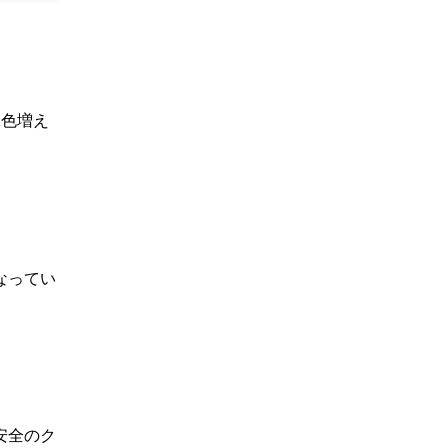
2色増え
なってい
安全のク